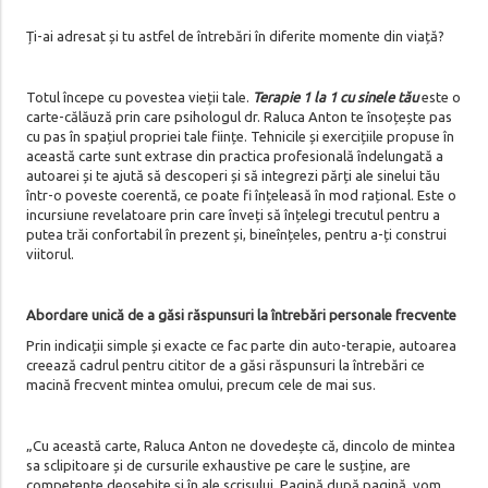
Ți-ai adresat și tu astfel de întrebări în diferite momente din viață?
Totul începe cu povestea vieții tale.
Terapie 1 la 1
cu sinele tău
este o
carte-călăuză prin care psihologul dr. Raluca Anton te însoțește pas
cu pas în spațiul propriei tale ființe. Tehnicile și exercițiile propuse în
această carte sunt extrase din practica profesională îndelungată a
autoarei și te ajută să descoperi și să integrezi părți ale sinelui tău
într-o poveste coerentă, ce poate fi înțeleasă în mod rațional. Este o
incursiune revelatoare prin care înveți să înțelegi trecutul pentru a
putea trăi confortabil în prezent și, bineînțeles, pentru a-ți construi
viitorul.
Abordare unică de a găsi răspunsuri la întrebări personale frecvente
Prin indicații simple și exacte ce fac parte din auto-terapie, autoarea
creează cadrul pentru cititor de a găsi răspunsuri la întrebări ce
macină frecvent mintea omului, precum cele de mai sus.
„Cu această carte, Raluca Anton ne dovedește că, dincolo de mintea
sa sclipitoare și de cursurile exhaustive pe care le susține, are
competențe deosebite și în ale scrisului. Pagină după pagină, vom