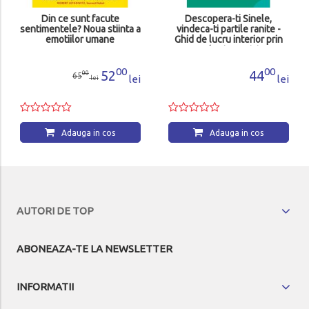
Din ce sunt facute
Descopera-ti Sinele,
sentimentele? Noua stiinta a
vindeca-ti partile ranite -
emotiilor umane
Ghid de lucru interior prin
metode si practici IFS
00
00
52
44
00
65
lei
lei
lei
Adauga in cos
Adauga in cos
AUTORI DE TOP
ABONEAZA-TE LA NEWSLETTER
INFORMATII