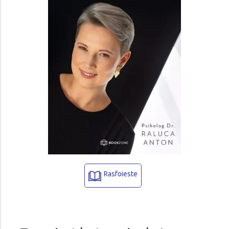
Rasfoieste