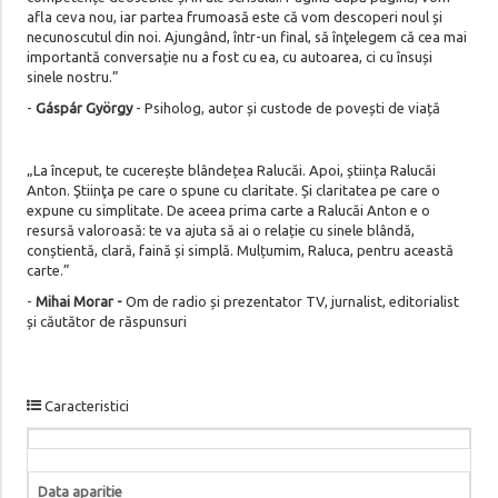
afla ceva nou, iar partea frumoasă este că vom descoperi noul și
necunoscutul din noi. Ajungând, într-un final, să înţelegem că cea mai
importantă conversație nu a fost cu ea, cu autoarea, ci cu însuși
sinele nostru.”
-
Gáspár György
- Psiholog, autor și custode de povești de viață
„La început, te cucerește blândețea Ralucăi. Apoi, știința Ralucăi
Anton. Ştiinţa pe care o spune cu claritate. Și claritatea pe care o
expune cu simplitate. De aceea prima carte a Ralucăi Anton e o
resursă valoroasă: te va ajuta să ai o relație cu sinele blândă,
conștientă, clară, faină și simplă. Mulțumim, Raluca, pentru această
carte.”
-
Mihai Morar -
Om de radio și prezentator TV, jurnalist, editorialist
și căutător de răspunsuri
Caracteristici
Data aparitie