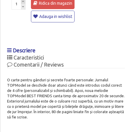
Ridica din magazin
Adauga in wishlist
Descriere
Caracteristici
Comentarii / Reviews
O carte pentru gânduri și secrete foarte personale: Jurnalul
TOPModel se deschide doar atunci când este introdus codul corect
de 4 cifre (personalizabil și schimbabil). Apoi, noua melodie
TOPModel BEST FRIENDS canta timp de aproximativ 20 de secunde.
Exteriorul jurnalului este de o culoare roz superbă, cu un motiv mare
cu o prietenă model pe copertă și bilețele drăguțe, inimioare și litere
de jur împrejur. În interior, 80 de pagini liniate fin și colorate așteaptă
să fie scrise.