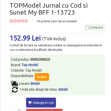
TOPModel Jurnal cu Cod si
Sunet My BFF 1-13723
Fii primul care da un review!
Compara
152.99 Lei
(TVA inclus)
Costul de livrare se calculeaza odata cu adaugarea produsului in
cos si selectarea localitatii destinatie.
Cod produs:
0000289620
Brand:
Top Model
Colectie: Top Model
Disponibilitate:
In stoc
Livrare
detalii
14 de zile drept de retur.
detalii
Adauga in cos