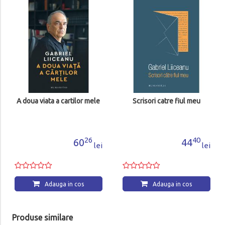
A doua viata a cartilor mele
Scrisori catre fiul meu
26
40
60
44
lei
lei
Adauga in cos
Adauga in cos
Produse similare