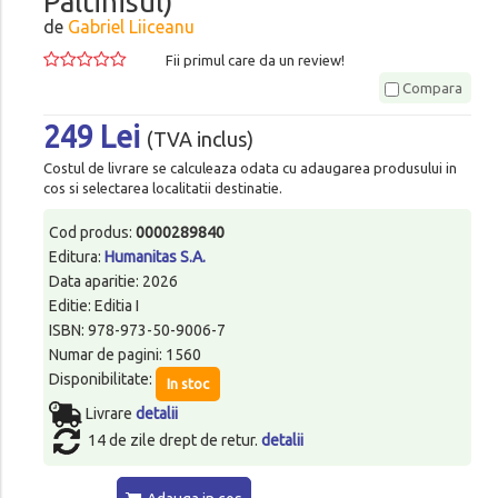
Paltinisul)
de
Gabriel Liiceanu
Fii primul care da un review!
Compara
249 Lei
(TVA inclus)
Costul de livrare se calculeaza odata cu adaugarea produsului in
cos si selectarea localitatii destinatie.
Cod produs:
0000289840
Editura:
Humanitas S.A.
Data aparitie: 2026
Editie: Editia I
ISBN: 978-973-50-9006-7
Numar de pagini: 1560
Disponibilitate:
In stoc
Livrare
detalii
14 de zile drept de retur.
detalii