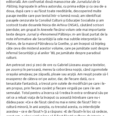
editorială. Am confruntat două manuscrise ale
Jurnalului de la
Păltiniș
, îngropate în arhiva autorului, cu prima ediție și cu cea de-a
doua, după care s-au făcut toate reeditările, descoperind multe
pasaje inedite care pun textul într-o lumină nouă; am identificat
pasajele cenzurate la Consiliul Culturii și Educației Socialiste și am
scotocit toate dosarele Noica din Arhiva CNSAS, căutând scrisori
pierdute; am grupat în Anexele fiecărui volum cele mai importante
texte despre
Jurnal
și «fenomenul Păltiniș»; m-am lăsat purtat de la
note informative ale Securității la cele mai subtile interpretări la
Platon, de la maiorul Pătrulescu la Goethe, și am început să înțeleg
câte ceva din misterul acestor volume, care pe jumătate sunt despre
infernul Securității și al anilor ’80, pe jumătate despre paradisul
culturii.
Am petrecut zeci și zeci de ore cu Gabriel Liiceanu asupra textelor,
pe
zoom
și în persoană, mereu la coborârea nopții, când zgomotele
orașului amuțeau; pe zăpadă, ploaie sau arșiță. Am reușit poate să-l
exasperez de câteva ori pe autor, dar, de fiecare dată, cu o
tenacitate fantastică, a trecut prin sutele de modificări pe care i le-
am propus, prin fiecare cuvânt și fiecare virgulă pe care i le-am
semnalat. Totul pentru a încerca să-l redea în extra-ordinarul său pe
cel ce a reluat viața de la început cu această întrebare care nu-i
dădea pace: «Ce e de făcut când nu mai e nimic de făcut? Într-o
cultură minoră, în anii aceștia, cu trecutul acesta, cu interdicțiile
acestea – ce e de făcut?» Și a răspuns: «E de făcut!» În loc să cedeze,
acest om, a cărui viață părea să fi fost făcută pulbere de Istorie, a