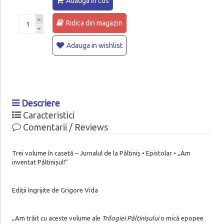
Adauga in cos
Ridica din magazin
Adauga in wishlist
Descriere
Caracteristici
Comentarii / Reviews
Trei volume în casetă – Jurnalul de la Păltiniș • Epistolar • „Am
inventat Păltinișul!“
Ediții îngrijite de Grigore Vida
„Am trăit cu aceste volume ale
Trilogiei Păltinișului
o mică epopee