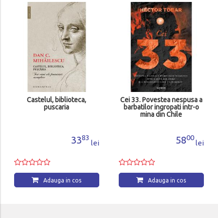
Castelul, biblioteca,
Cei 33. Povestea nespusa a
puscaria
barbatilor ingropati intr-o
mina din Chile
83
00
33
58
lei
lei
Adauga in cos
Adauga in cos