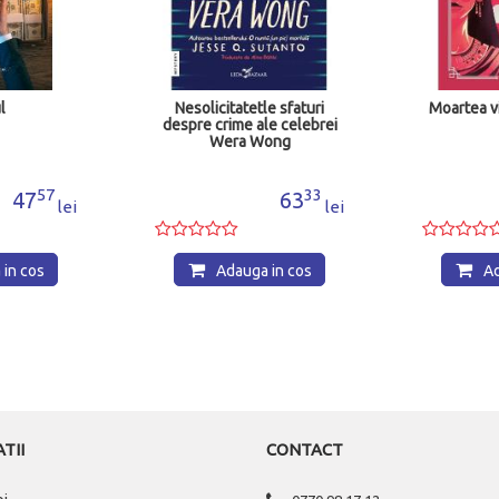
l
Nesolicitatetle sfaturi
Moartea vi
despre crime ale celebrei
Wera Wong
57
33
47
63
lei
lei
in cos
Adauga in cos
Ad
TII
CONTACT