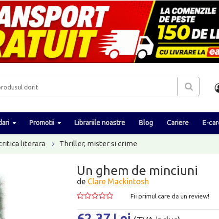
ari
Promotii
Librariile noastre
Blog
Cariere
E-car
critica literara
Thriller, mister si crime
Un ghem de minciuni
de
Clare Mackintosh
Fii primul care da un review!
62.37 Lei