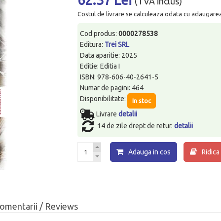
(TVA inclus)
Costul de livrare se calculeaza odata cu adaugarea p
Cod produs:
0000278538
Editura:
Trei SRL
Data aparitie: 2025
Editie: Editia I
ISBN: 978-606-40-2641-5
Numar de pagini: 464
Disponibilitate:
In stoc
Livrare
detalii
14 de zile drept de retur.
detalii
Adauga in cos
Ridica
omentarii / Reviews