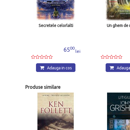
Secretele celorlalti
Un ghem de 
00
65
lei
Adauga in cos
Adauga 
Produse similare
- 20%