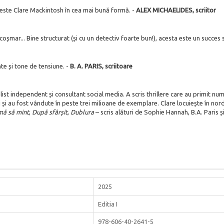
este Clare Mackintosh în cea mai bună formă. -
ALEX MICHAELIDES, scriitor
coșmar... Bine
structurat (și cu un detectiv foarte bun!),
acesta este un succes s
te și tone de tensiune. -
B. A. PARIS, scriitoare
rnalist independent și consultant social media. A scris thrillere care au primit 
ri și au fost vândute în peste trei milioane de exemplare. Clare locuiește în nordu
mă să mint
,
După
sfârșit
,
Dublura
– scris alături de Sophie Hannah, B.A. Paris 
2025
Editia I
978-606-40-2641-5