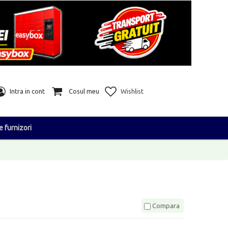
Intra in cont
Cosul meu
Wishlist
e furnizori
Compara