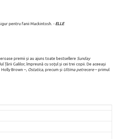
igur pentru fanii
Mackintosh.
-
ELLE
numeroase premii și au ajuns toate bestsellere
Sunday
l Țării Galilor, împreună cu soțul și cei trei copii. De aceeași
și Holly Brown –,
Ostatica
, precum și
Ultima petrecere
– primul