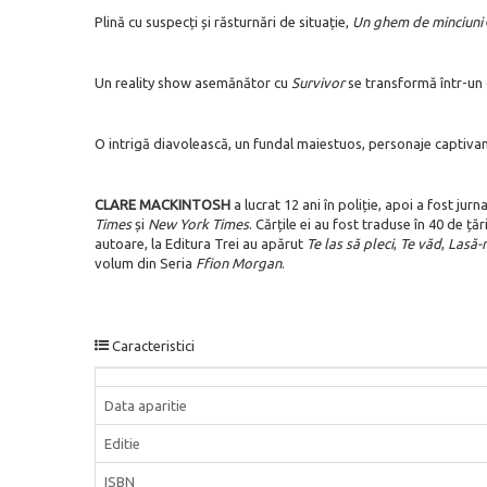
Plină cu suspecți și răsturnări de situație,
Un ghem de minciuni
Un reality show asemănător cu
Survivor
se transformă într-un 
O intrigă diavolească, un fundal maiestuos, personaje captivan
CLARE MACKINTOSH
a lucrat 12 ani în poliție, apoi a fost ju
Times
și
New York
Times
. Cărțile ei au fost traduse în 40 de ță
autoare, la Editura Trei au apărut
Te las să pleci
,
Te văd
,
Lasă-
volum din Seria
Ffion Morgan
.
Caracteristici
Data aparitie
Editie
ISBN