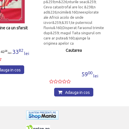
ne ca un sfarsit
82
Cautarea
33
28
42
lei
lei
auga in cos
00
59
lei
Adauga in cos