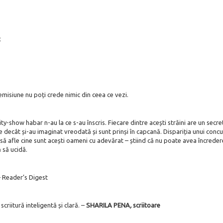
R
emisiune nu poți crede nimic din ceea ce vezi.
ity-show habar n-au la ce s-au înscris. Fiecare dintre acești străini are un secre
re decât și-au imaginat vreodată și sunt prinși în capcană. Dispariția unui conc
 afle cine sunt acești oameni cu adevărat – știind că nu poate avea încredere în
ă să ucidă.
– Reader’s Digest
criitură inteligentă și clară. –
SHARILA PENA
,
scriitoare