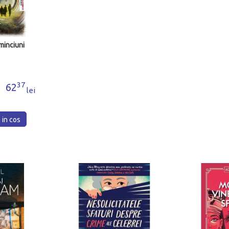
minciuni
37
62
lei
in cos