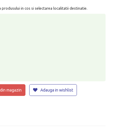
rodusului in cos si selectarea localitatii destinatie.
 din magazin
Adauga in wishlist