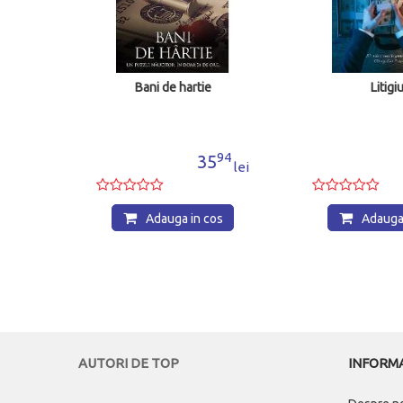
Bani de hartie
Litigiu
99
94
9
35
lei
lei
os
Adauga in cos
Adauga 
AUTORI DE TOP
INFORMA