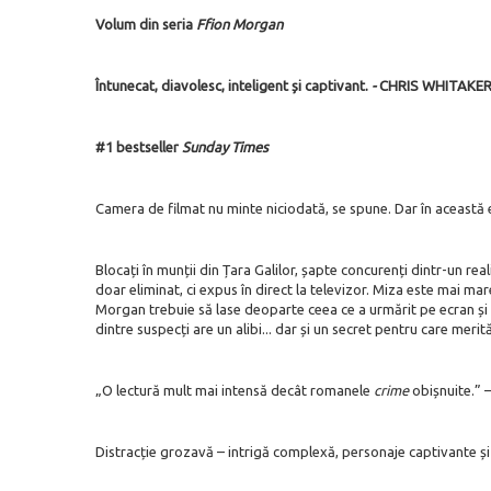
Volum din seria
Ffion Morgan
Întunecat, diavolesc, inteligent și captivant.
-
CHRIS WHITAKE
#1 bestseller
Sunday Times
Camera de filmat nu minte niciodată, se spune. Dar în această 
Blocați în munții din Țara Galilor, șapte concurenți dintr-un real
doar eliminat, ci expus în direct la televizor. Miza este mai ma
Morgan trebuie să lase deoparte ceea ce a urmărit pe ecran și să
dintre suspecți are un alibi... dar și un secret pentru care merit
„O lectură mult mai intensă decât romanele
crime
obișnuite.” 
Distracție grozavă – intrigă complexă, personaje captivante și s