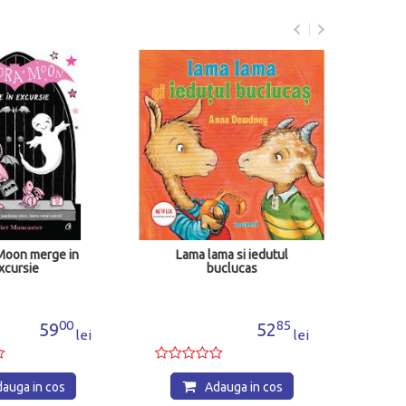
Prim
Moon merge in
Lama lama si iedutul
xcursie
buclucas
00
85
59
52
lei
lei
auga in cos
Adauga in cos