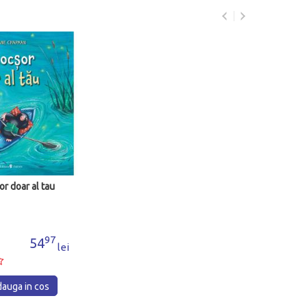
or doar al tau
97
54
lei
auga in cos