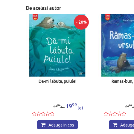
De acelasi autor
- 20%
Da-mi labuta, puiule!
Ramas-bun, 
99
19
99
99
24
24
lei
lei
l
Adauga in cos
Adauga 