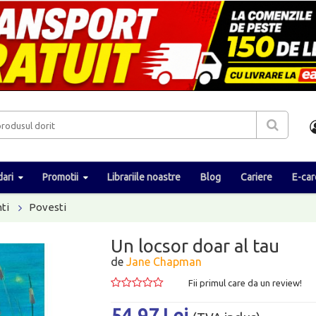
ari
Promotii
Librariile noastre
Blog
Cariere
E-car
ti
Povesti
Un locsor doar al tau
de
Jane Chapman
Fii primul care da un review!
54.97 Lei