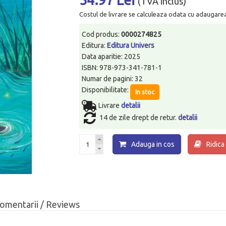
(TVA inclus)
Costul de livrare se calculeaza odata cu adaugarea p
Cod produs:
0000274825
Editura:
Editura Univers
Data aparitie: 2025
ISBN: 978-973-341-781-1
Numar de pagini: 32
Disponibilitate:
In stoc
Livrare
detalii
14 de zile drept de retur.
detalii
Adauga in cos
Ridica
omentarii / Reviews