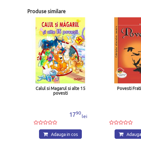
Produse similare
Calul si Magarul si alte 15
Povesti Frat
povesti
71
90
1
17
lei
lei
os
Adauga in cos
Adauga 