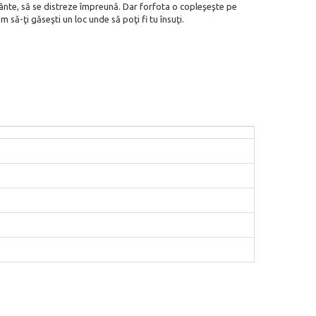
 cânte, să se distreze împreună.
Dar forfota o copleşeşte pe
să-ţi găseşti un loc unde să poţi fi tu însuţi.