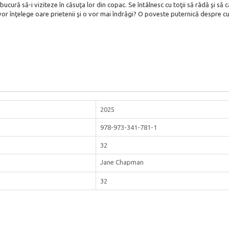
bucură să-i viziteze în căsuţa lor din copac.
Se întâlnesc cu toţii să râdă şi să
or înţelege oare prietenii şi o vor mai îndrăgi?
O poveste puternică despre cum 
2025
978-973-341-781-1
32
Jane Chapman
32