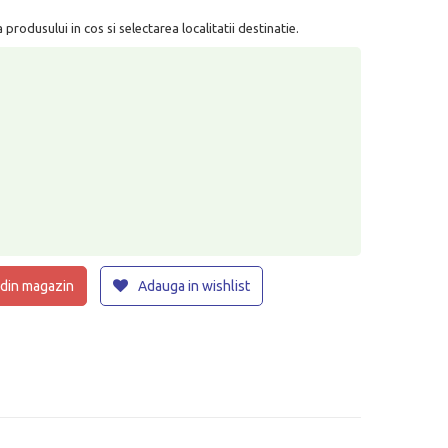
rodusului in cos si selectarea localitatii destinatie.
 din magazin
Adauga in wishlist