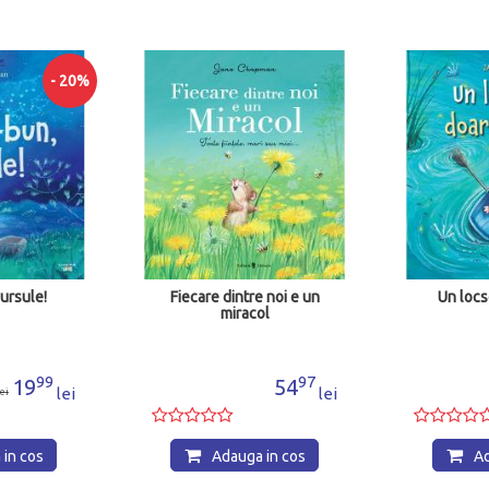
- 20%
ursule!
Fiecare dintre noi e un
Un locs
miracol
99
97
19
54
lei
lei
ei
in cos
Adauga in cos
Ad