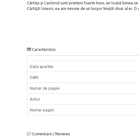
Cârtiţa şi Castorul sunt
prieteni foarte buni
,
iar toată
lumea se 
Cârtiţă!
Uneori, ea are nevoie de
un locşor liniştit
doar al ei.
O v
Caracteristici
Data aparitie
ISBN
Numar de pagini
Autor
Numar pagini
Comentarii / Reviews