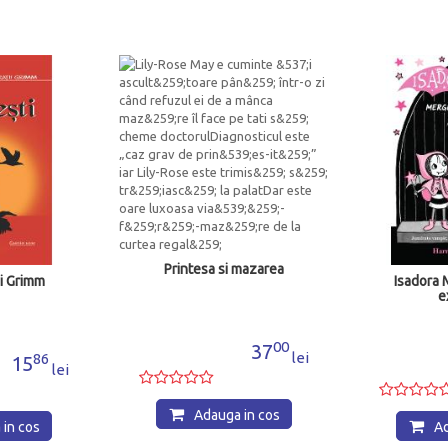
Printesa si mazarea
ii Grimm
Isadora 
e
00
37
lei
86
15
lei
Adauga in cos
in cos
Ad