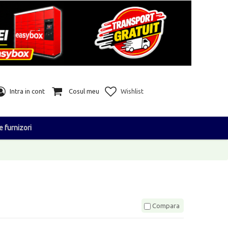
Intra in cont
Cosul meu
Wishlist
e furnizori
Compara