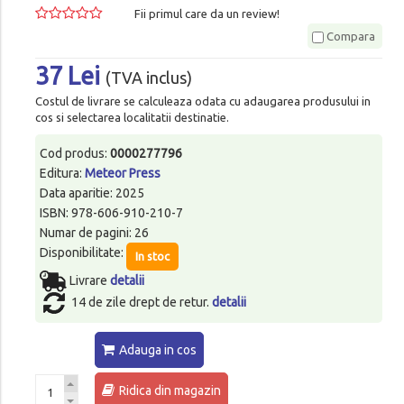
Fii primul care da un review!
Compara
37 Lei
(TVA inclus)
Costul de livrare se calculeaza odata cu adaugarea produsului in
cos si selectarea localitatii destinatie.
Cod produs:
0000277796
Editura:
Meteor Press
Data aparitie: 2025
ISBN: 978-606-910-210-7
Numar de pagini: 26
Disponibilitate:
In stoc
Livrare
detalii
14 de zile drept de retur.
detalii
Adauga in cos
Ridica din magazin