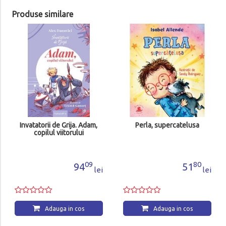
Produse similare
Invatatorii de Grija. Adam,
Perla, supercatelusa
copilul viitorului
09
80
94
51
lei
lei
Adauga in cos
Adauga in cos