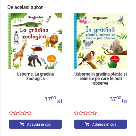
De acelasi autor
Usborne. La gradina
Usborne.In gradina plante si
zoologica
animale pe care le poti
observa
00
00
37
37
lei
lei
Adauga in cos
Adauga in cos