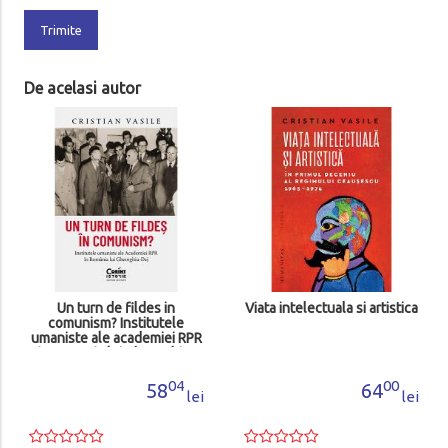
Trimite
De acelasi autor
Un turn de fildes in
Viata intelectuala si artistica
comunism? Institutele
umaniste ale academiei RPR
uma
in Romania lui Gheorghiu-
in
Dej
04
00
58
64
lei
lei