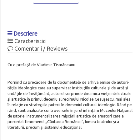
Descriere
Caracteristici
Comentarii / Reviews
Cu o prefaţã de Vladimir Tismãneanu
Pornind cu precădere de la documentele de arhivă emise de autori­
tă­ţile ideologice care au supervizat instituţiile culturale şi de artă şi
unităţile de învăţământ, autorul surprinde dinamica vieţii intelectuale
şi artistice în primul deceniu al regimului Nicolae Ceauşescu, mai ales
în relaţie cu strategiile puterii în domeniul cultural-ideologic. Rând pe
rând, sunt analizate controversele în jurul înfiinţării Muzeului Naţional
de Istorie, instrumentalizarea mişcării artistice de amatori care a
prece­dat fenomenul „Cântarea României“, lumea teatrului şi a
literaturii, precum şi sistemul educaţional.