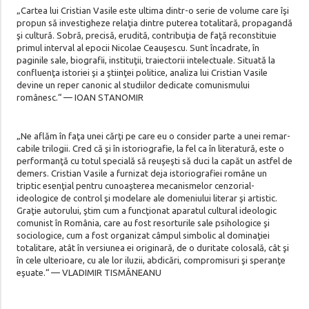
„Cartea lui Cristian Vasile este ultima dintr-o serie de volume care îşi
propun să investigheze relaţia dintre puterea totalitară, propa­gandă
şi cultură. Sobră, precisă, erudită, contribuţia de faţă reconstituie
pri­mul interval al epocii Nicolae Ceauşescu. Sunt încadrate, în
paginile sale, biografii, instituţii, traiectorii intelectuale. Situată la
confluenţa istoriei şi a ştiinţei politice, analiza lui Cristian Vasile
devine un reper canonic al studiilor dedicate comunismului
românesc.“ — IOAN STANOMIR
„Ne aflăm în faţa unei cărţi pe care eu o consider parte a unei remar­
ca­bile trilogii. Cred că şi în istoriografie, la fel ca în literatură, este o
performanţă cu totul specială să reuşeşti să duci la capăt un astfel de
demers. Cristian Vasile a furnizat deja istoriografiei române un
triptic esenţial pentru cunoaşterea mecanismelor cenzorial-
ideologice de con­trol şi modelare ale domeniului literar şi artistic.
Graţie autorului, ştim cum a funcţionat aparatul cultural ideologic
comunist în România, care au fost resorturile sale psihologice şi
sociologice, cum a fost orga­nizat câmpul simbolic al dominaţiei
totalitare, atât în versiunea ei originară, de o duritate colosală, cât şi
în cele ulterioare, cu ale lor iluzii, abdicări, compromisuri şi speranţe
eşuate.“ — VLADIMIR TISMĂNEANU