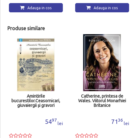
Adauga in cos
Adauga in cos
Produse similare
Amintirile
Catherine, printesa de
bucurestilor.Ceasornicari,
Wales. Viitorul Monarhiei
giuvaiergii și gravori
Britanice
97
36
54
71
lei
lei