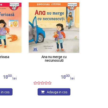
rioasa
Ana nu merge cu
necunoscuti
00
00
18
18
lei
lei
in cos
Adauga in cos