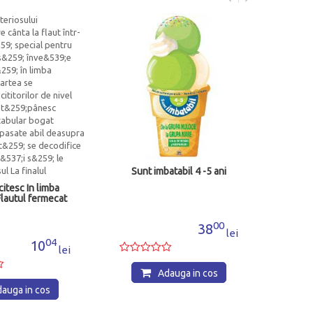
Mici, dar folositoare. Nuti
Albinuta
43
26
lei
Adauga in cos
imbatabil 4 -5 ani
00
38
lei
Adauga in cos