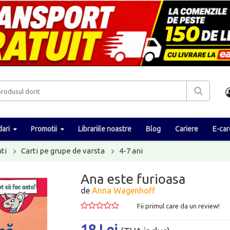
ari
Promotii
Librariile noastre
Blog
Cariere
E-car
ti
Carti pe grupe de varsta
4-7 ani
Ana este furioasa
de
Anna Wagenhoff
Fii primul care da un review!
18 Lei