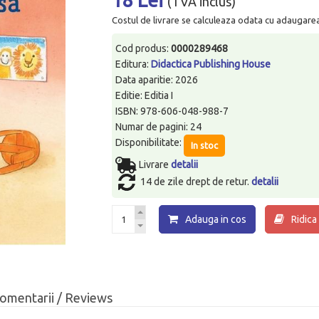
(TVA inclus)
Costul de livrare se calculeaza odata cu adaugarea p
Cod produs:
0000289468
Editura:
Didactica Publishing House
Data aparitie: 2026
Editie: Editia I
ISBN: 978-606-048-988-7
Numar de pagini: 24
Disponibilitate:
In stoc
Livrare
detalii
14 de zile drept de retur.
detalii
Adauga in cos
Ridica
omentarii / Reviews