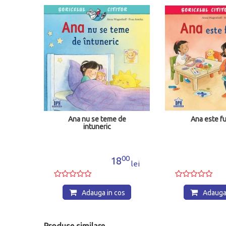
Ana nu se teme de
Ana este fu
intuneric
00
18
lei
Adauga in cos
Adauga 