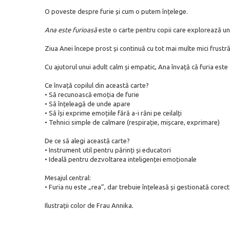
O poveste despre furie și cum o putem înțelege.
Ana este furioasă
este o carte pentru copii care explorează una
Ziua Anei începe prost și continuă cu tot mai multe mici frustră
Cu ajutorul unui adult calm și empatic, Ana învață că furia e
Ce învață copilul din această carte?
• Să recunoască emoția de furie
• Să înțeleagă de unde apare
• Să își exprime emoțiile fără a-i răni pe ceilalți
• Tehnici simple de calmare (respirație, mișcare, exprimare)
De ce să alegi această carte?
• Instrument util pentru părinți și educatori
• Ideală pentru dezvoltarea inteligenței emoționale
Mesajul central:
• Furia nu este „rea”, dar trebuie înțeleasă și gestionată corect
Ilustrații color de Frau Annika.