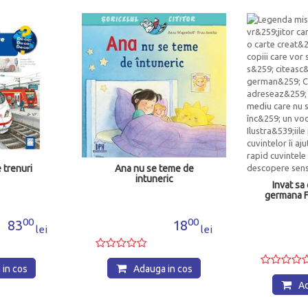
e teme de
Sunt 
neric
Invat sa citesc In limba
germana Flautul fermecat
00
18
lei
04
10
lei
ga in cos
Adauga in cos