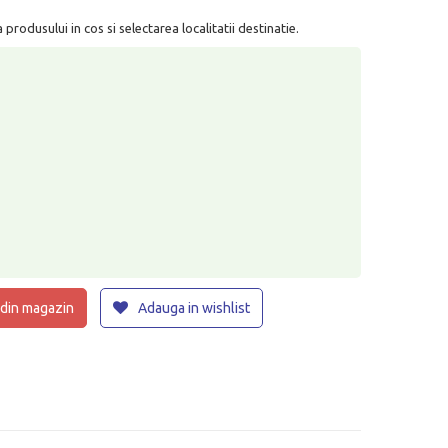
rodusului in cos si selectarea localitatii destinatie.
 din magazin
Adauga in wishlist