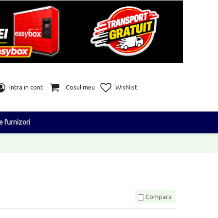
Intra in cont
Cosul meu
Wishlist
e furnizori
Compara