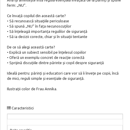
ferm: „NU”.
Ce învață copilul din această carte?
• Să recunoască situațiile periculoase
• Să spună „NU” în fața necunoscuților
• Să înțeleagă importanța regulilor de siguranță
• Să ia decizii corecte, chiar și în situații tentante
De ce să alegi această carte?
• Explică un subiect sensibil pe înțelesul copiilor
• Oferă un exemplu concret de reacție corectă
• Sprijină discuțiile dintre părinte și copil despre siguranță
Ideală pentru: părinți și educatori care vor să îi învețe pe copii, încă
de mici, reguli simple și esențiale de siguranță.
Ilustrații color de Frau Annika.
Caracteristici