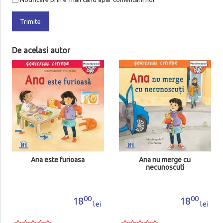
Trimite
De acelasi autor
Ana este furioasa
Ana nu merge cu
necunoscuti
00
00
18
18
lei
lei