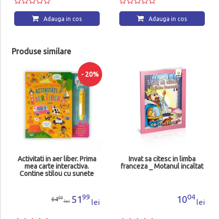
Adauga in cos
Adauga in cos
Produse similare
- 20%
Activitati in aer liber. Prima
Invat sa citesc in limba
mea carte interactiva.
franceza _ Motanul incaltat
Contine stilou cu sunete
99
04
51
10
99
64
lei
lei
lei