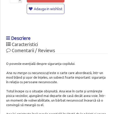
Adauga in wishlist
Descriere
Caracteristici
Comentarii / Reviews
O poveste esențială despre siguranța copilului.
Ana nu merge cu necunoscuți
este o carte care abordează, într-un
mod blând și ușor de înțeles, un subiect foarte important: siguranța
în relația cu persoane necunoscute.
Totul începe cu o situație obișnuită. Ana iese în curte și urmărește
pisica vecinilor, ajungând mai departe de casă decât avea voie. Într-
un moment de vulnerabilitate, un bărbat necunoscut încearcă să o
convingă să meargă cu el.
Ana își amintește însă regula esențială învățată de la părinți și spune