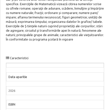
specifice. Exerciţiile de Matematică vizează citirea numerelor scrise
cu cifrele romane; operaţii de adunare, scădere, înmulţire şi împărțire
cu numere naturale; fracţii; ordonare și comparare; numere pare/
impare; aflarea termenului necunoscut; figuri geometrice; unități de
măsură; exprimarea timpului; organizarea datelor în grafice/ tabele.
Exerciţiile de Ș tiințele naturii cuprind proprietăți ale corpurilor; stări
de agregare; circuitul şi transformările apei în natură; fenomene ale
naturii; principalele grupe de animale; caracteristici ale vieţuitoarelor.
În conformitate cu programa şcolară în vigoare
Caracteristici
Data aparitie
2026
ISBN