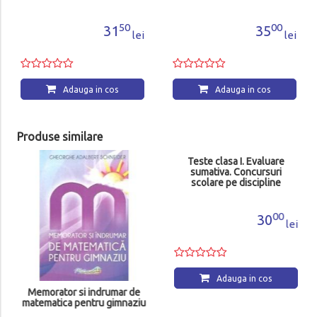
50
00
31
35
lei
lei
Adauga in cos
Adauga in cos
Produse similare
Memorator si indrumar de
Teste clasa I. Evaluare
matematica pentru gimnaziu
sumativa. Concursuri
scolare pe discipline