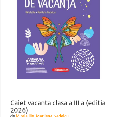
Caiet vacanta clasa a III a (editia
2026)
de
Mirela Ilie, Marilena Nedelcu