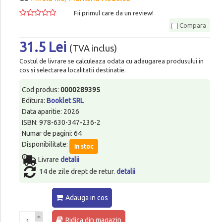
Fii primul care da un review!
Compara
31.5 Lei
(TVA inclus)
Costul de livrare se calculeaza odata cu adaugarea produsului in
cos si selectarea localitatii destinatie.
Cod produs:
0000289395
Editura:
Booklet SRL
Data aparitie: 2026
ISBN: 978-630-347-236-2
Numar de pagini: 64
Disponibilitate:
In stoc
Livrare
detalii
14 de zile drept de retur.
detalii
Adauga in cos
Ridica din magazin