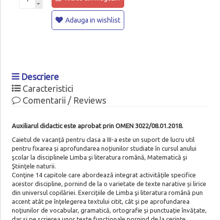
Adauga in wishlist
Descriere
Caracteristici
Comentarii / Reviews
Auxiliarul didactic este aprobat prin OMEN 3022/08.01.2018.
Caietul de vacanță pentru clasa a III-a este un suport de lucru util
pentru fixarea și aprofundarea noțiunilor studiate în cursul anului
şcolar la disciplinele Limba şi literatura română, Matematică şi
Ştiinţele naturii.
Conţine 14 capitole care abordează integrat activitățile specifice
acestor discipline, pornind de la o varietate de texte narative și lirice
din universul copilăriei. Exercițiile de Limba şi literatura română pun
accent atât pe înţelegerea textului citit, cât şi pe aprofundarea
noţiunilor de vocabular, gramatică, ortografie și punctuație învățate,
dar și pe scrierea unor texte funcţionale pornind de la cerințe