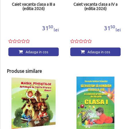
Caiet vacanta clasa a III a
Caiet vacanta clasa a IV a
(editia 2026)
(editia 2026)
50
50
31
31
lei
lei
Adauga in cos
Adauga in cos
Produse similare