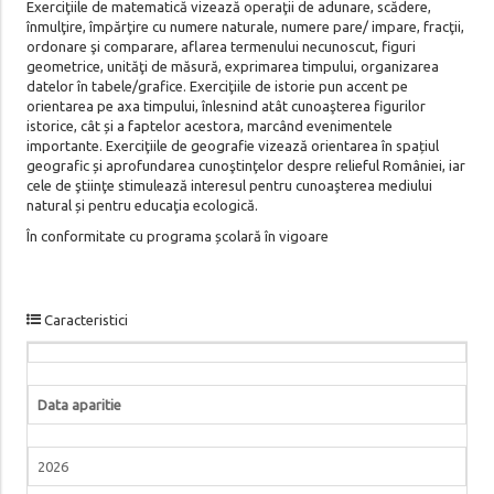
Exerciţiile de matematică vizează operaţii de adunare, scădere,
înmulţire, împărţire cu numere naturale, numere pare/ impare, fracţii,
ordonare şi comparare, aflarea termenului necunoscut, figuri
geometrice, unităţi de măsură, exprimarea timpului, organizarea
datelor în tabele/grafice. Exerciţiile de istorie pun accent pe
orientarea pe axa timpului, înlesnind atât cunoaşterea figurilor
istorice, cât și a faptelor acestora, marcând evenimentele
importante. Exerciţiile de geografie vizează orientarea în spațiul
geografic și aprofundarea cunoştinţelor despre relieful României, iar
cele de ştiinţe stimulează interesul pentru cunoaşterea mediului
natural și pentru educaţia ecologică.
În conformitate cu programa școlară în vigoare
Caracteristici
Data aparitie
2026