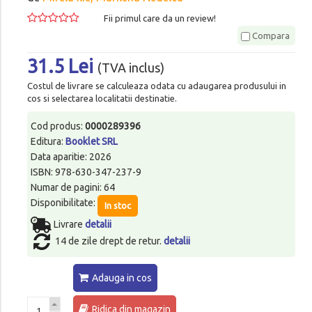
Fii primul care da un review!
Compara
31.5 Lei
(TVA inclus)
Costul de livrare se calculeaza odata cu adaugarea produsului in
cos si selectarea localitatii destinatie.
Cod produs:
0000289396
Editura:
Booklet SRL
Data aparitie: 2026
ISBN: 978-630-347-237-9
Numar de pagini: 64
Disponibilitate:
In stoc
Livrare
detalii
14 de zile drept de retur.
detalii
Adauga in cos
Ridica din magazin