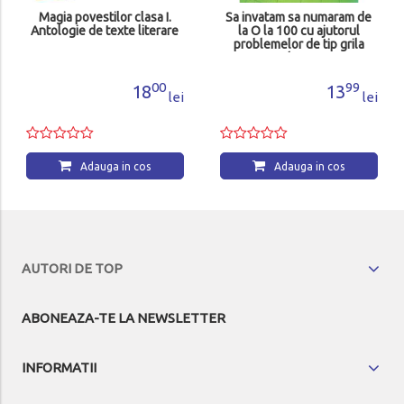
Magia povestilor clasa I.
Sa invatam sa numaram de
Antologie de texte literare
la O la 100 cu ajutorul
problemelor de tip grila
clasa I
00
99
18
13
lei
lei
Adauga in cos
Adauga in cos
AUTORI DE TOP
ABONEAZA-TE LA NEWSLETTER
INFORMATII