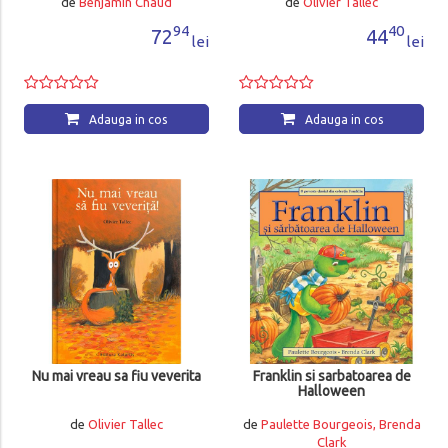
de
Benjamin Chaud
de
Olivier Tallec
94
40
72
44
lei
lei
Adauga in cos
Adauga in cos
Nu mai vreau sa fiu veverita
Franklin si sarbatoarea de
Halloween
de
Olivier Tallec
de
Paulette Bourgeois, Brenda
Clark