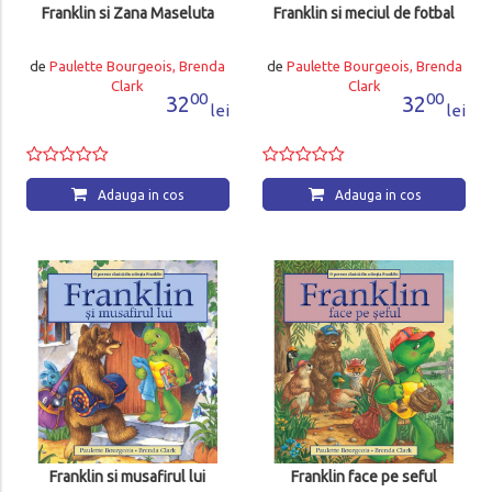
Franklin si Zana Maseluta
Franklin si meciul de fotbal
de
Paulette Bourgeois, Brenda
de
Paulette Bourgeois, Brenda
Clark
Clark
00
00
32
32
lei
lei
Adauga in cos
Adauga in cos
Franklin si musafirul lui
Franklin face pe seful