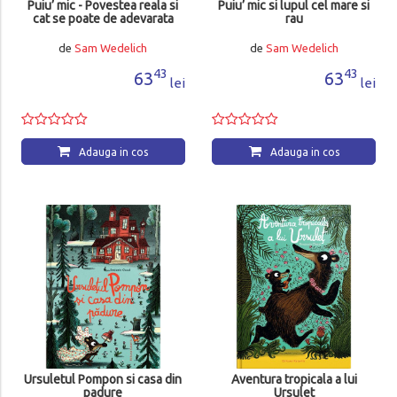
Puiu’ mic - Povestea reala si
Puiu’ mic si lupul cel mare si
cat se poate de adevarata
rau
de
Sam Wedelich
de
Sam Wedelich
43
43
63
63
lei
lei
Adauga in cos
Adauga in cos
Ursuletul Pompon si casa din
Aventura tropicala a lui
padure
Ursulet