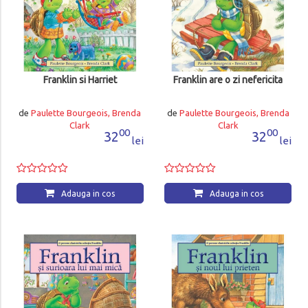
Franklin si Harriet
Franklin are o zi nefericita
de
Paulette Bourgeois, Brenda
de
Paulette Bourgeois, Brenda
Clark
Clark
00
00
32
32
lei
lei
Adauga in cos
Adauga in cos