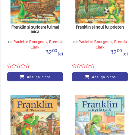
Franklin si surioara lui mai
Franklin si noul lui prieten
mica
de
Paulette Bourgeois, Brenda
de
Paulette Bourgeois, Brenda
Clark
Clark
00
00
32
32
lei
lei
Adauga in cos
Adauga in cos