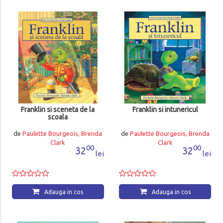
Franklin si sceneta de la
Franklin si intunericul
scoala
de
Paulette Bourgeois, Brenda
de
Paulette Bourgeois, Brenda
Clark
Clark
00
00
32
32
lei
lei
Adauga in cos
Adauga in cos