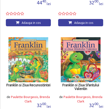
40
00
44
32
lei
lei
Adauga in cos
Adauga in cos
Franklin si Ziua Recunostintei
Franklin si Ziua Sfantului
Valentin
de
Paulette Bourgeois, Brenda
de
Paulette Bourgeois, Brenda
Clark
Clark
00
00
32
32
lei
lei