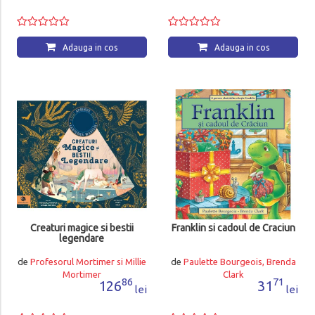
Adauga in cos
Adauga in cos
Creaturi magice si bestii
Franklin si cadoul de Craciun
legendare
de
Profesorul Mortimer si Millie
de
Paulette Bourgeois, Brenda
Mortimer
Clark
86
71
126
31
lei
lei