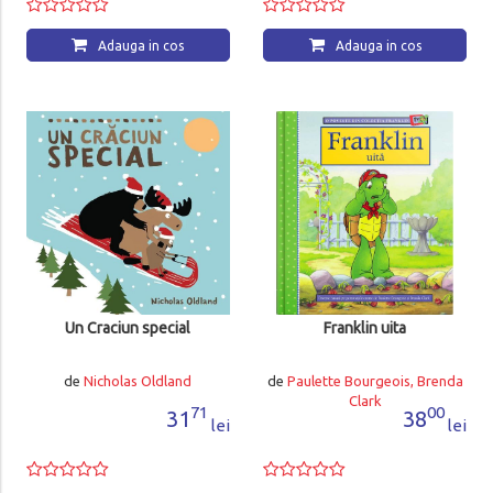
Adauga in cos
Adauga in cos
Un Craciun special
Franklin uita
de
Nicholas Oldland
de
Paulette Bourgeois, Brenda
Clark
71
00
31
38
lei
lei