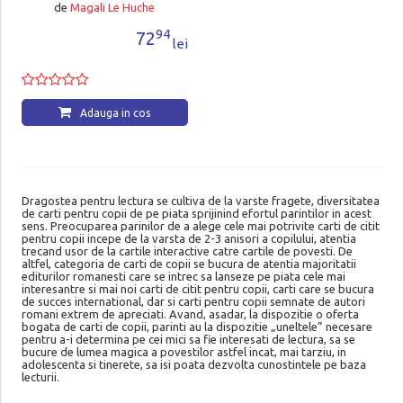
de
Magali Le Huche
94
72
lei
Adauga in cos
Dragostea pentru lectura se cultiva de la varste fragete, diversitatea
de carti pentru copii de pe piata sprijinind efortul parintilor in acest
sens. Preocuparea parinilor de a alege cele mai potrivite carti de citit
pentru copii incepe de la varsta de 2-3 anisori a copilului, atentia
trecand usor de la cartile interactive catre cartile de povesti. De
altfel, categoria de carti de copii se bucura de atentia majoritatii
editurilor romanesti care se intrec sa lanseze pe piata cele mai
interesantre si mai noi carti de citit pentru copii, carti care se bucura
de succes international, dar si carti pentru copii semnate de autori
romani extrem de apreciati. Avand, asadar, la dispozitie o oferta
bogata de carti de copii, parinti au la dispozitie „uneltele” necesare
pentru a-i determina pe cei mici sa fie interesati de lectura, sa se
bucure de lumea magica a povestilor astfel incat, mai tarziu, in
adolescenta si tinerete, sa isi poata dezvolta cunostintele pe baza
lecturii.