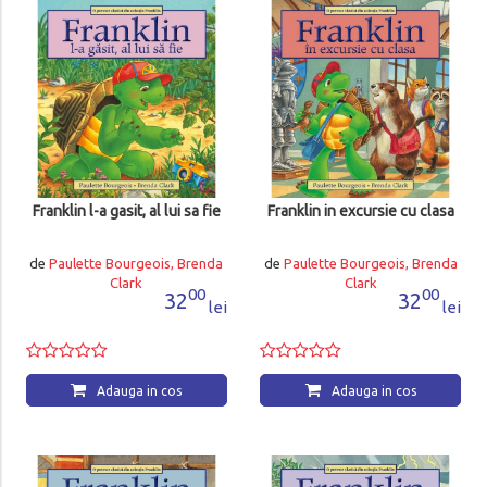
Franklin l-a gasit, al lui sa fie
Franklin in excursie cu clasa
de
Paulette Bourgeois, Brenda
de
Paulette Bourgeois, Brenda
Clark
Clark
00
00
32
32
lei
lei
Adauga in cos
Adauga in cos