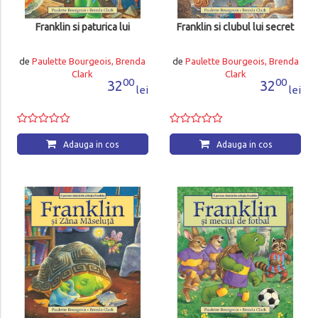
Franklin si paturica lui
Franklin si clubul lui secret
de
Paulette Bourgeois, Brenda
de
Paulette Bourgeois, Brenda
Clark
Clark
00
00
32
32
lei
lei
Adauga in cos
Adauga in cos