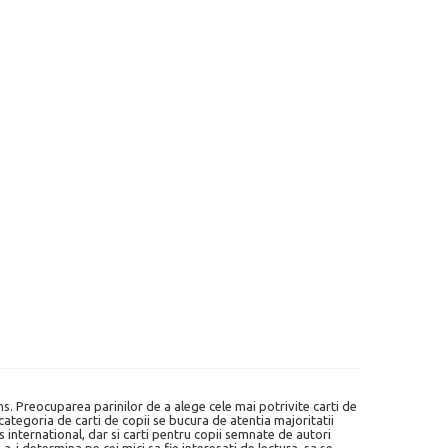
ens. Preocuparea parinilor de a alege cele mai potrivite carti de
, categoria de carti de copii se bucura de atentia majoritatii
es international, dar si carti pentru copii semnate de autori
-i determina pe cei mici sa fie interesati de lectura, sa se