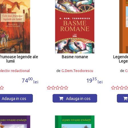
 frumoase legende ale
Basme romane
Legende
lumii
Lege
lectiv redactional
de
G.Dem.Teodorescu
de
C
00
35
74
19
lei
lei
Adauga in cos
Adauga in cos