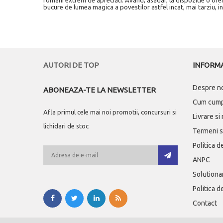
bucure de lumea magica a povestilor astfel incat, mai tarziu, in
Cartea Romaneasca
(4)
Editura Carthemia
(4)
Saeculum I.O.
(4)
Libra Dif
(4)
Carusel Books
(4)
Dinasty Books Pro Editura si Tipografie
(4)
Colibri
(4)
AUTORI DE TOP
INFORMA
P.E. Jordache-Carminis
(3)
Siono Editura
(3)
Despre n
Ariadna `98
(3)
ABONEAZA-TE LA NEWSLETTER
Vremea
(3)
Cum cum
Kreativ
(3)
Afla primul cele mai noi promotii, concursuri si
Roossa Books
(3)
Livrare si
Serrany Home
(3)
lichidari de stoc
Termeni si
Editura For You
(3)
Novo House Service
(3)
Politica d
Corint Junior
(3)
ANPC
ZZ Opris Mihai-Dumitru
(2)
Editura Sophia
(2)
Solutionar
Elicart
(2)
Euro Libris
(2)
Politica d
Litera International
(2)
Contact
Regis Print
(2)
Steaua Nordului srl
(2)
TEOPITICOT