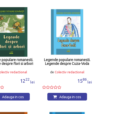
 populare romanesti.
Legende populare romanesti.
despre flori si arbori
Legende despre Cuza-Voda
olectiv redactional
de
Colectiv redactional
22
86
12
15
lei
lei
Adauga in cos
Adauga in cos