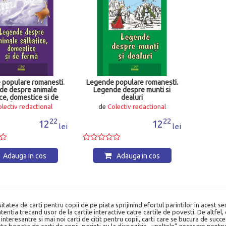
populare romanesti.
Legende populare romanesti.
de despre animale
Legende despre munti si
ce, domestice si de
dealuri
ferma
lectiv redactional
de
Colectiv redactional
22
22
12
12
lei
lei
Adauga in cos
Adauga in cos
tatea de carti pentru copii de pe piata sprijinind efortul parintilor in acest s
 atentia trecand usor de la cartile interactive catre cartile de povesti. De altfel
interesantre si mai noi carti de citit pentru copii, carti care se bucura de succ
a bogata de carti de copii, parinti au la dispozitie „uneltele” necesare pentru a