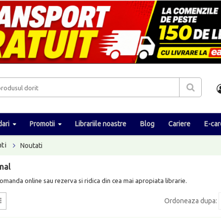
ari
Promotii
Librariile noastre
Blog
Cariere
E-car
ti
Noutati
onal
Comanda online sau rezerva si ridica din cea mai apropiata librarie.
Ordoneaza dupa
: