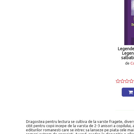
Prichindel
(19)
andreas
(16)
Lizuka-Educativ
(15)
Meteor Press
(15)
Regis Press Distribution
(15)
Nomina Group Expert
(14)
Global Books
(13)
Caba
(13)
Astro Impex
(11)
Legende 
Magluna Cart
(10)
Legen
salbati
Crisan
(10)
de
Co
EUROLIBRIS
(9)
Athos
(9)
Stand-Agentie Difuzare carte
(9)
Akademos-Art
(9)
Casa Povestilor
(8)
GIRASOL
(8)
Nicol Cart
(7)
Cuantic
(7)
Rovimed Trading
(6)
Bic All Distributie
(5)
Bookzone.ro
(5)
Dragostea pentru lectura se cultiva de la varste fragete, diversi
Gramar
(5)
citit pentru copii incepe de la varsta de 2-3 anisori a copilului,
Trei SRL
(4)
editurilor romanesti care se intrec sa lanseze pe piata cele mai 
Editura Frontiera
(4)
romani extrem de apreciati. Avand, asadar, la dispozitie o ofert