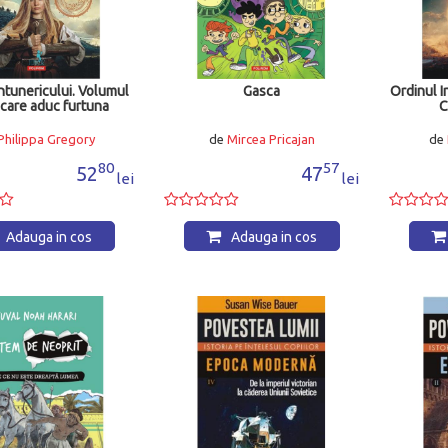
ntunericului. Volumul
Gasca
Ordinul I
i care aduc furtuna
C
Philippa Gregory
de
Mircea Pricajan
de
80
57
52
47
lei
lei
Adauga in cos
Adauga in cos