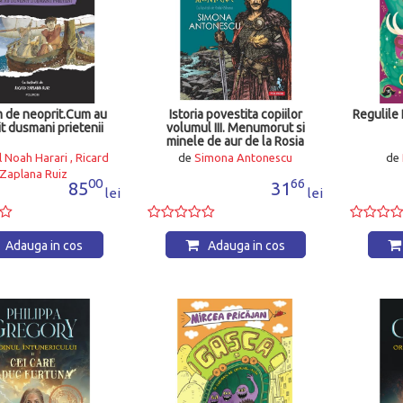
 de neoprit.Cum au
Istoria povestita copiilor
Regulile 
t dusmani prietenii
volumul III. Menumorut si
minele de aur de la Rosia
Montana
 Noah Harari , Ricard
de
Simona Antonescu
de
Zaplana Ruiz
00
66
85
31
lei
lei
Adauga in cos
Adauga in cos