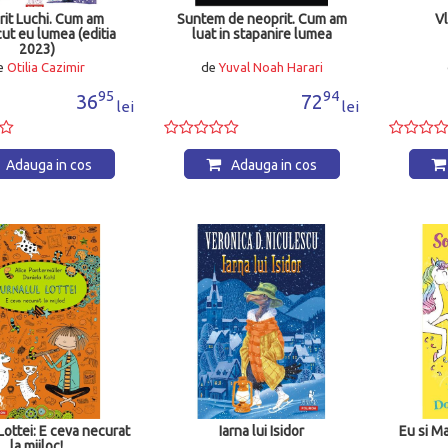
rit Luchi. Cum am
Suntem de neoprit. Cum am
Vl
ut eu lumea (editia
luat in stapanire lumea
2023)
e
Otilia Cazimir
de
Yuval Noah Harari
95
94
36
72
lei
lei
Adauga in cos
Adauga in cos
Lottei: E ceva necurat
Iarna lui Isidor
Eu si M
la mijloc!