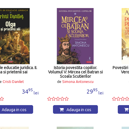
e educatie juridica. II.
Istoria povestita copiilor.
Povestiri
a si prietenii sai
Volumul V: Mircea cel Batran si
Vero
Scoala Scutierilor
e
Cristi Danilet
de
Simona Antonescu
95
95
34
29
lei
lei
Adauga in cos
Adauga in cos