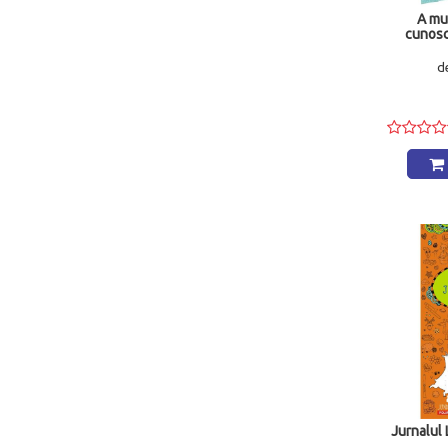
A mu
cunosc
d
Jurnalul 