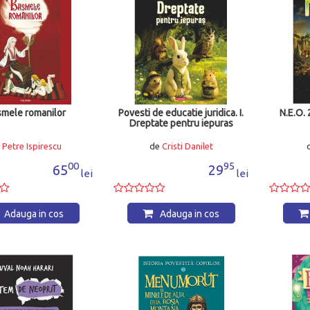
mele romanilor
Povesti de educatie juridica. I.
N.E.O. 
Dreptate pentru iepuras
e
Petre Ispirescu
de
Cristi Danilet
00
95
65
29
lei
lei
Adauga in cos
Adauga in cos