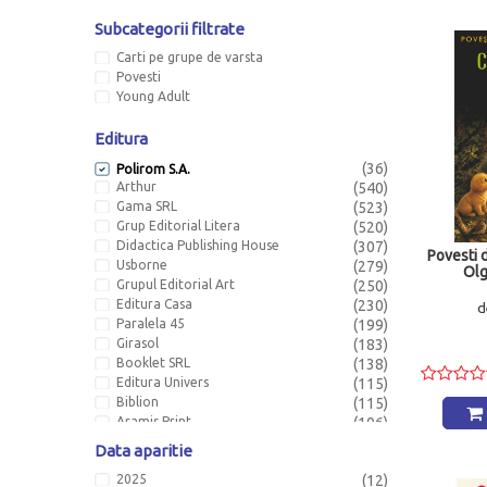
Subcategorii filtrate
Carti pe grupe de varsta
Povesti
Young Adult
Editura
(36)
Polirom S.A.
Arthur
(540)
Gama SRL
(523)
Grup Editorial Litera
(520)
Didactica Publishing House
(307)
Povesti d
Usborne
(279)
Olg
Grupul Editorial Art
(250)
Editura Casa
(230)
d
Paralela 45
(199)
Girasol
(183)
Booklet SRL
(138)
Editura Univers
(115)
Biblion
(115)
Aramis Print
(106)
Flamingo GD Impex
(105)
Data aparitie
Pandora
(103)
2025
(12)
Humanitas S.A.
(96)