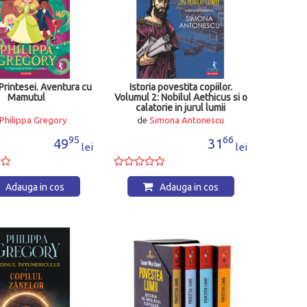
Printesei. Aventura cu
Istoria povestita copiilor.
Mamutul
Volumul 2: Nobilul Aethicus si o
calatorie in jurul lumii
Philippa Gregory
de
Simona Antonescu
95
66
49
31
lei
lei
Adauga in cos
Adauga in cos