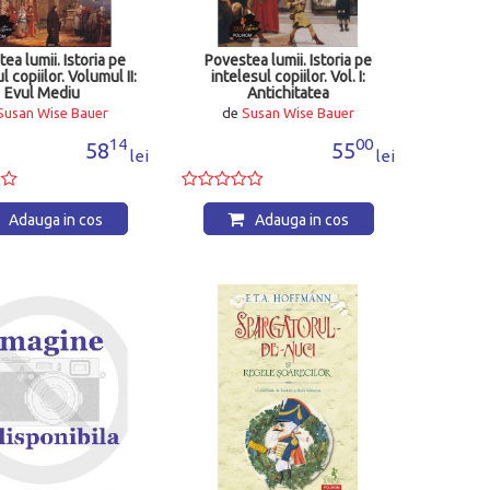
ea lumii. Istoria pe
Povestea lumii. Istoria pe
l copiilor. Volumul II:
intelesul copiilor. Vol. I:
Evul Mediu
Antichitatea
Susan Wise Bauer
de
Susan Wise Bauer
14
00
58
55
lei
lei
Adauga in cos
Adauga in cos