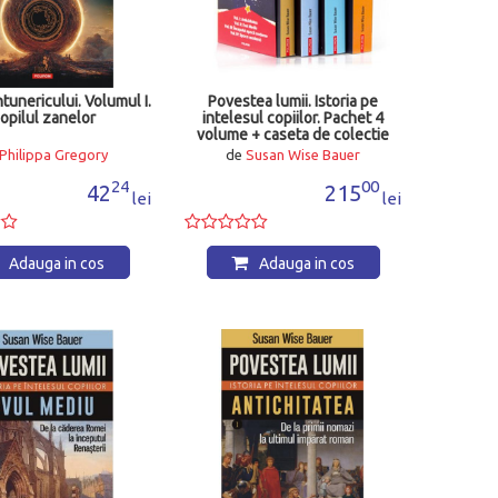
ntunericului. Volumul I.
Povestea lumii. Istoria pe
opilul zanelor
intelesul copiilor. Pachet 4
volume + caseta de colectie
Philippa Gregory
de
Susan Wise Bauer
24
00
42
215
lei
lei
Adauga in cos
Adauga in cos