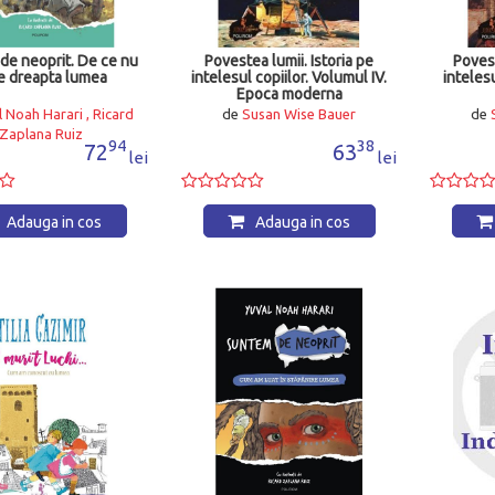
de neoprit. De ce nu
Povestea lumii. Istoria pe
Povest
e dreapta lumea
intelesul copiilor. Volumul IV.
intelesu
Epoca moderna
 Noah Harari , Ricard
de
Susan Wise Bauer
de
Zaplana Ruiz
94
38
72
63
lei
lei
Adauga in cos
Adauga in cos