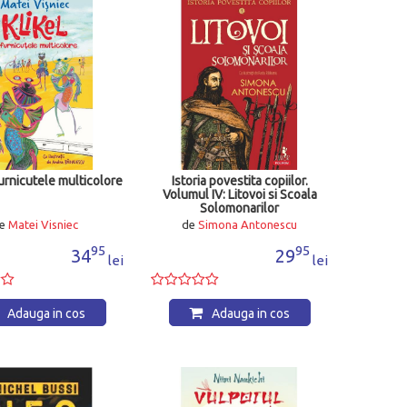
 furnicutele multicolore
Istoria povestita copiilor.
Volumul IV: Litovoi si Scoala
Solomonarilor
e
Matei Visniec
de
Simona Antonescu
95
95
34
29
lei
lei
Adauga in cos
Adauga in cos