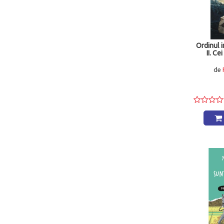
(2)
TEOPITICOT
(2)
Universitara (Zamolxe)
(2)
VELLANT
(2)
Alcor Edimpex
(1)
Lambodar
(1)
Ordinul i
II. Ce
Ivo Print
(1)
Integral Development RDMC
(1)
de
Incognito Media
(1)
toate editurile...