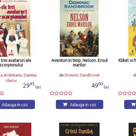
trei avataruri ale
Aventuri in timp. Nelson. Eroul
Klikel si
scorpionului
marilor
ca Ardeleanu, Daniela
de
Dominic Sandbrook
d
Ulieriu
95
00
29
49
lei
lei
Adauga in cos
Adauga in cos