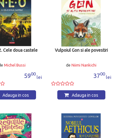
2. Cele doua castele
Vulpoiul Gon si ale povestiri
de
Michel Bussi
de
Niimi Nankichi
00
00
59
37
lei
lei
Adauga in cos
Adauga in cos