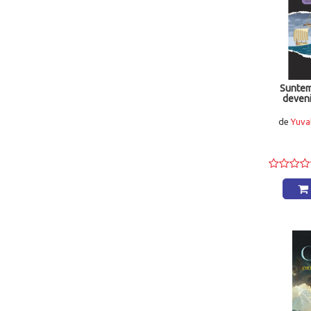
Editura Frontiera
(4)
Cartea Romaneasca
(4)
Editura Carthemia
(4)
Saeculum I.O.
(4)
Libra Dif
(4)
Carusel Books
(4)
Dinasty Books Pro Editura si Tipografie
(4)
Suntem
deveni
Colibri
(4)
P.E. Jordache-Carminis
(3)
de
Yuval
Siono Editura
(3)
Ariadna `98
(3)
Vremea
(3)
Kreativ
(3)
Roossa Books
(3)
Serrany Home
(3)
Editura For You
(3)
Novo House Service
(3)
Corint Junior
(3)
ZZ Opris Mihai-Dumitru
(2)
Editura Sophia
(2)
Elicart
(2)
Euro Libris
(2)
Litera International
(2)
Regis Print
(2)
Steaua Nordului srl