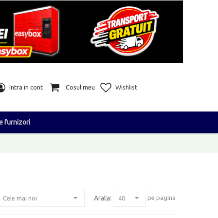
Intra in cont
Cosul meu
Wishlist
e furnizori
Arata:
pe pagina