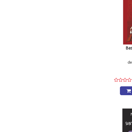
Prichindel
(19)
andreas
(16)
Lizuka-Educativ
(15)
Meteor Press
(15)
Regis Press Distribution
(15)
Nomina Group Expert
(14)
Global Books
(13)
Caba
(13)
Astro Impex
(10)
Bas
Rosetti International
(10)
Magluna Cart
(10)
d
Crisan
(10)
EUROLIBRIS
(9)
Athos
(9)
Stand-Agentie Difuzare carte
(9)
Akademos-Art
(9)
Casa Povestilor
(8)
GIRASOL
(8)
Nicol Cart
(7)
Cuantic
(7)
Rovimed Trading
(6)
Bic All Distributie
(5)
Bookzone.ro
(5)
Gramar
(5)
Trei SRL
(4)