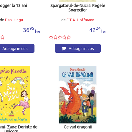
ogger la 13 ani
Spargatorul-de-Nuci si Regele
Soarecilor
de
Dan Lungu
de
E.T.A. Hoffmann
95
24
36
42
lei
lei
Adauga in cos
Adauga in cos
ami- Zana: Dorinte de
Ce vad dragonii
unicorn