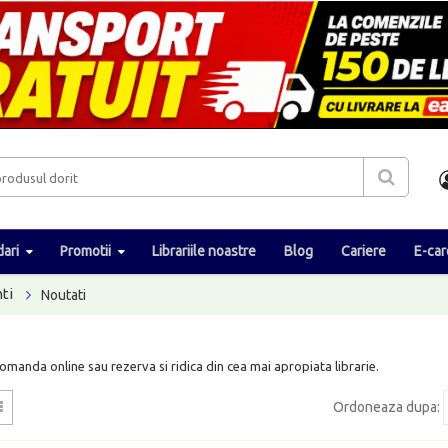
ari
Promotii
Librariile noastre
Blog
Cariere
E-car
ti
Noutati
Comanda online sau rezerva si ridica din cea mai apropiata librarie.
Ordoneaza dupa
: