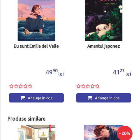
Eu sunt Emilia del Valle
Amantul japonez
90
23
49
41
lei
lei
Adauga in cos
Adauga in cos
Produse similare
- 20%