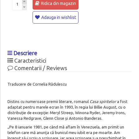
Ridica din magazin
Adauga in wishlist
Descriere
Caracteristici
Comentarii / Reviews
Traducere de Cornelia Rădulescu
Distins cu numeroase premii literare, romanul
Casa spiritelor
a fost
adaptat pentru marele ecran în 1993, în regia lui Billie August, cu o
distribuție de excepție: Meryl Streep, Winona Ryder, Jeremy Irons,
Vanessa Redgrave, Glenn Close și Antonio Banderas.
„Pe 8 ianuarie 1981, pe când mă aflam în Venezuela, am primit un
telefon care mă anunța că bunicul meu iubit era pe moarte. Am
început să-i scriu o scrisoare, iar acea scrisoare s-a preschimbat în