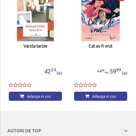
Varsta tarzie
Cat as fi vrut
24
99
42
59
99
74
lei
lei
lei
Adauga in cos
Adauga in cos
AUTORI DE TOP