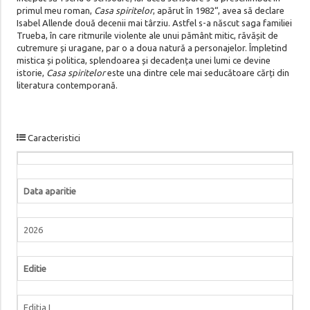
primul meu roman,
Casa spiritelor
, apărut în 1982“, avea să declare
Isabel Allende două decenii mai târziu. Astfel s-a născut saga familiei
Trueba, în care ritmurile violente ale unui pământ mitic, răvășit de
cutremure și uragane, par o a doua natură a personajelor. Împletind
mistica și politica, splendoarea și decadența unei lumi ce devine
istorie,
Casa spiritelor
este una dintre cele mai seducătoare cărți din
literatura contemporană.
Caracteristici
Data aparitie
2026
Editie
Editia I