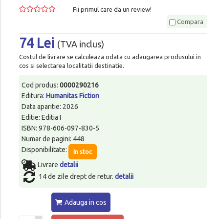
Fii primul care da un review!
Compara
74 Lei
(TVA inclus)
Costul de livrare se calculeaza odata cu adaugarea produsului in
cos si selectarea localitatii destinatie.
Cod produs:
0000290216
Editura:
Humanitas Fiction
Data aparitie: 2026
Editie: Editia I
ISBN: 978-606-097-830-5
Numar de pagini: 448
Disponibilitate:
In stoc
Livrare
detalii
14 de zile drept de retur.
detalii
Adauga in cos