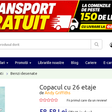
ari
Promotii
Librariile noastre
Blog
Cariere
E-car
ti
Benzi desenate
Copacul cu 26 etaje
de
Andy Griffiths
Fii primul care da un review!
58.58 Lei