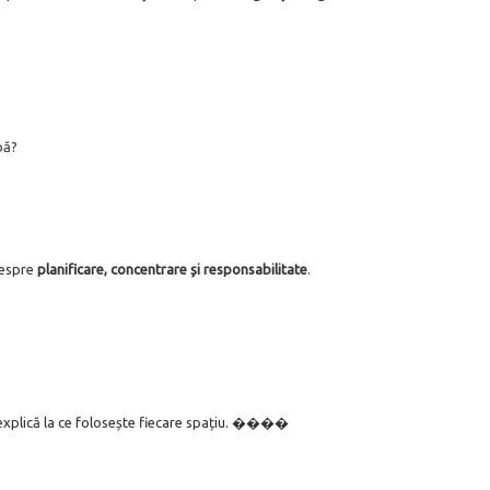
pă?
 despre
planificare, concentrare și responsabilitate
.
i explică la ce folosește fiecare spațiu. ��️��