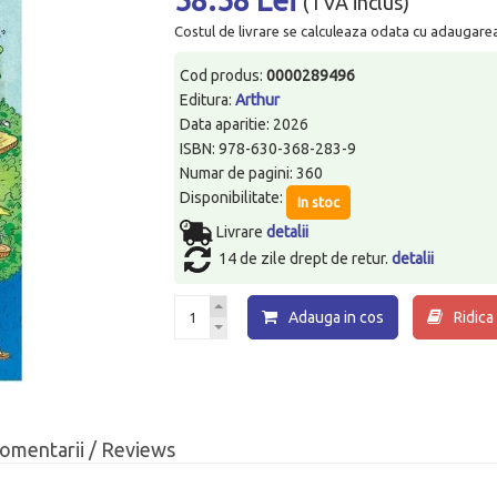
(TVA inclus)
Costul de livrare se calculeaza odata cu adaugarea p
Cod produs:
0000289496
Editura:
Arthur
Data aparitie: 2026
ISBN: 978-630-368-283-9
Numar de pagini: 360
Disponibilitate:
In stoc
Livrare
detalii
14 de zile drept de retur.
detalii
Adauga in cos
Ridica
omentarii / Reviews