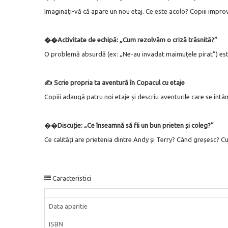
Imaginați-vă că apare un nou etaj. Ce este acolo? Copiii improv
��Activitate de echipă: „Cum rezolvăm o criză trăsnită?”
O problemă absurdă (ex: „Ne-au invadat maimuțele pirat”) este pr
✍️ Scrie propria ta aventură în Copacul cu etaje
Copiii adaugă patru noi etaje și descriu aventurile care se întâ
��️Discuție: „Ce înseamnă să fii un bun prieten și coleg?”
Ce calități are prietenia dintre Andy și Terry? Când greșesc? C
Caracteristici
Data aparitie
ISBN