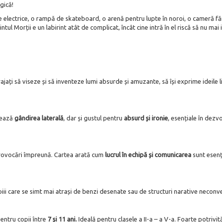
gică!
electrice, o rampă de skateboard, o arenă pentru lupte în noroi, o cameră făr
ul Morții e un labirint atât de complicat, încât cine intră în el riscă să nu mai
urajați să viseze și să inventeze lumi absurde și amuzante, să își exprime ideile l
lează
gândirea laterală
, dar și gustul pentru
absurd și ironie
, esențiale în dezvo
provocări împreună. Cartea arată cum
lucrul în echipă și comunicarea
sunt esenț
opiii care se simt mai atrași de benzi desenate sau de structuri narative neconv
tru copii între
7 și 11 ani.
Ideală pentru clasele a II-a – a V-a. Foarte potrivi