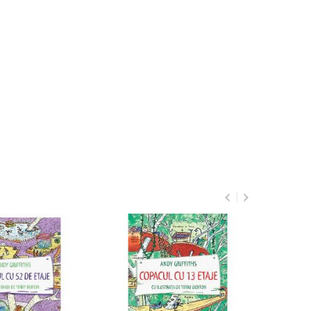
Copacul cu 26 etaje
25
51
lei