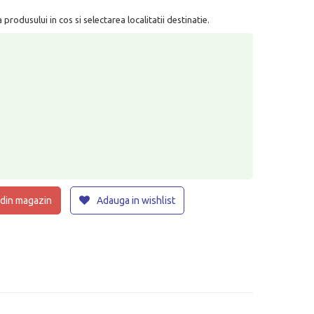
rodusului in cos si selectarea localitatii destinatie.
 din magazin
Adauga in wishlist