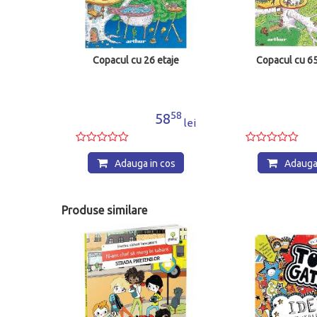
aje
Copacul cu 65 de etaje
Copacul cu 39
58
58
8
58
lei
lei
os
Adauga in cos
Adauga 
Produse similare