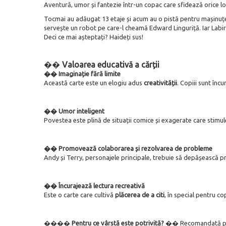
Aventură, umor și fantezie într-un copac care sfidează orice lo
Tocmai au adăugat 13 etaje și acum au o pistă pentru mașinuțe 
servește un robot pe care-l cheamă Edward Linguriță. Iar Labirint
Deci ce mai așteptați? Haideți sus!
��
Valoarea educativă a cărții
�� Imaginație fără limite
Această carte este un elogiu adus
creativității
. Copiii sunt înc
�� Umor inteligent
Povestea este plină de situații comice și exagerate care stimu
�� Promovează colaborarea și rezolvarea de probleme
Andy și Terry, personajele principale, trebuie să depășească 
�� Încurajează lectura recreativă
Este o carte care cultivă
plăcerea de a citi
, în special pentru c
����
Pentru ce vârstă este potrivită?
�� Recomandată pen