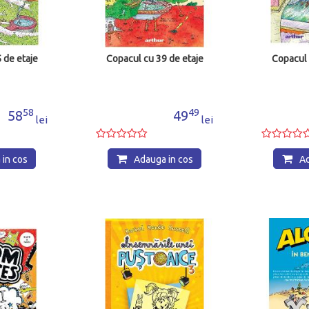
 de etaje
Copacul cu 52 de etaje
Copacul
49
25
49
51
lei
lei
in cos
Adauga in cos
Ad