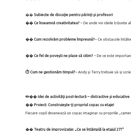
��️
Subiecte de discuție pentru părinți și profesori
�� Ce înseamnă creativitatea?
– De unde vin ideile trăsnite 
��️ Cum rezolvăm probleme împreună?
– Ce obstacole întâln
�� Ce fel de povești ne place să citim?
– De ce este important
⏱️ Cum ne gestionăm timpul?
– Andy și Terry trebuie să-și scr
✏️�� Idei de activități post-lectură – distractive și educative
�� Proiect: Construiește-ți propriul copac cu etaje!
Fiecare copil desenează un copac imaginar cu propriile „camere” 
�� Teatru de improvizație: „Ce se întâmplă la etajul 27?”