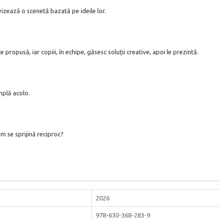
izează o scenetă bazată pe ideile lor.
opusă, iar copiii, în echipe, găsesc soluții creative, apoi le prezintă.
mplă acolo.
um se sprijină reciproc?
2026
978-630-368-283-9