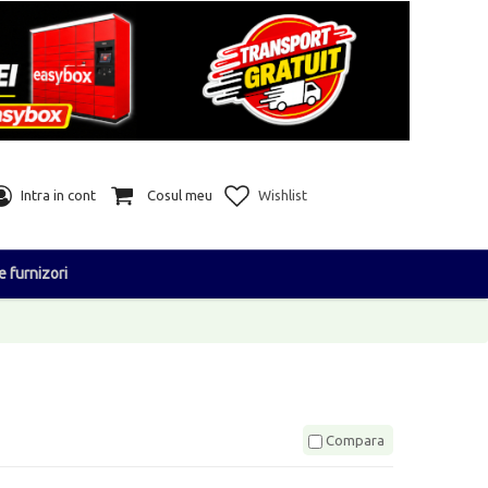
Intra in cont
Cosul meu
Wishlist
e furnizori
Compara