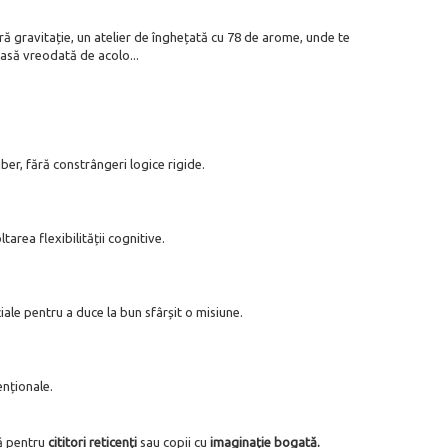
ă gravitație, un atelier de înghețată cu 78 de arome, unde te
 iasă vreodată de acolo...
iber, fără constrângeri logice rigide.
ltarea flexibilității cognitive.
iale pentru a duce la bun sfârșit o misiune.
enționale.
tă pentru
cititori reticenți
sau copii cu
imaginație bogată.