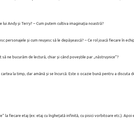
ale lui Andy și Terry? – Cum putem cultiva imaginația noastră?
esc personajele și cum reușesc să le depășească? – Ce rol joacă fiecare în echi
 să ne bucurăm de lectură, chiar și când poveștile par „năstrușnice”?
ie cartea la timp, dar amână și se încurcă. Este o ocazie bună pentru a discuta
la fiecare etaj (ex: etaj cu înghețată infinită, cu pisici vorbitoare etc.). Apo