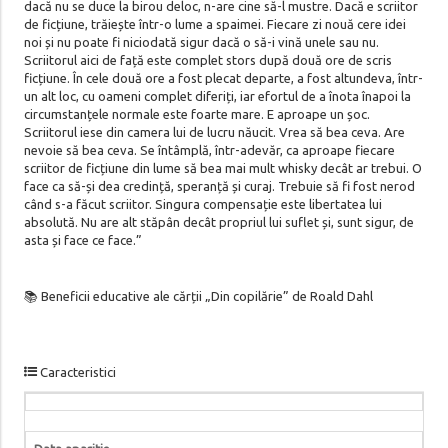
dacă nu se duce la birou deloc, n-are cine să-l mustre. Dacă e scriitor
de ficțiune, trăiește într-o lume a spaimei. Fiecare zi nouă cere idei
noi și nu poate fi niciodată sigur dacă o să-i vină unele sau nu.
Scriitorul aici de față este complet stors după două ore de scris
ficțiune. În cele două ore a fost plecat departe, a fost altundeva, într-
un alt loc, cu oameni complet diferiți, iar efortul de a înota înapoi la
circumstanțele normale este foarte mare. E aproape un șoc.
Scriitorul iese din camera lui de lucru năucit. Vrea să bea ceva. Are
nevoie să bea ceva. Se întâmplă, într-adevăr, ca aproape fiecare
scriitor de ficțiune din lume să bea mai mult whisky decât ar trebui. O
face ca să-și dea credință, speranță și curaj. Trebuie să fi fost nerod
când s-a făcut scriitor. Singura compensație este libertatea lui
absolută. Nu are alt stăpân decât propriul lui suflet și, sunt sigur, de
asta și face ce face.”
📚 Beneficii educative ale cărții „Din copilărie” de Roald Dahl
Caracteristici