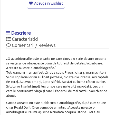
Adauga in wishlist
Descriere
Caracteristici
Comentarii / Reviews
„O autobiografie este o carte pe care cineva o scrie despre propria
sa viață și, de obicei, este plină de tot felul de detalii plictisitoare.
Aceasta nu este o autobiografie.”
Toți oamenii mari au fost cândva copii. Precis, chiar și marii scriitori.
Și din copilăria lor nu au lipsit poznele, nici trăirile intense, nici faptele
de curaj. Au avut emoții, lupte și frici. Au stat cu inima cât un purice.
Și tuturor li se întâmplă lucruri pe care nu le uită niciodată. Lucruri
care le conturează viața și care îi fac eroii de mai târziu. Sau chiar de
atunci.
Cartea aceasta nu este nicidecum o autobiografie, după cum spune
chiar Roald Dahl. Ci un cumul de amintiri: „Aceasta nu este o
autobiografie. Nu mi-aș scrie niciodată propria istorie... Mi s-au