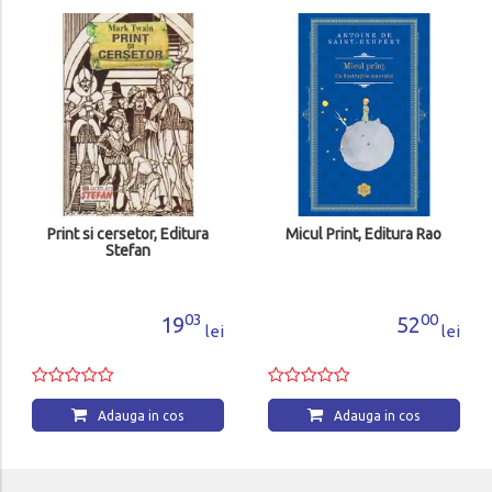
10
Print si cersetor, Editura
Micul Print, Editura Rao
Stefan
03
00
19
52
lei
lei
Adauga in cos
Adauga in cos