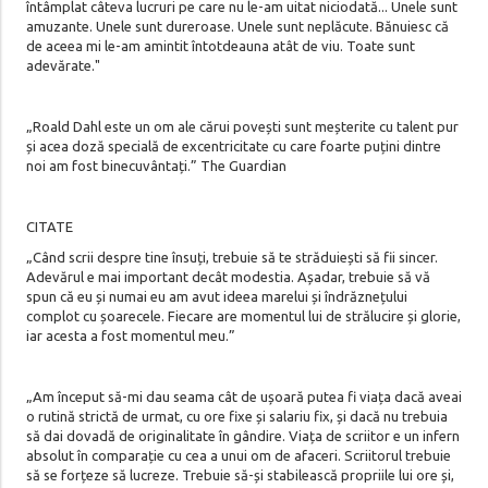
întâmplat câteva lucruri pe care nu le-am uitat niciodată... Unele sunt
amuzante. Unele sunt dureroase. Unele sunt neplăcute. Bănuiesc că
de aceea mi le-am amintit întotdeauna atât de viu. Toate sunt
adevărate."
„Roald Dahl este un om ale cărui povești sunt meșterite cu talent pur
și acea doză specială de excentricitate cu care foarte puțini dintre
noi am fost binecuvântați.” The Guardian
CITATE
„Când scrii despre tine însuți, trebuie să te străduiești să fii sincer.
Adevărul e mai important decât modestia. Așadar, trebuie să vă
spun că eu și numai eu am avut ideea marelui și îndrăznețului
complot cu șoarecele. Fiecare are momentul lui de strălucire și glorie,
iar acesta a fost momentul meu.”
„Am început să-mi dau seama cât de ușoară putea fi viața dacă aveai
o rutină strictă de urmat, cu ore fixe și salariu fix, și dacă nu trebuia
să dai dovadă de originalitate în gândire. Viața de scriitor e un infern
absolut în comparație cu cea a unui om de afaceri. Scriitorul trebuie
să se forțeze să lucreze. Trebuie să-și stabilească propriile lui ore și,