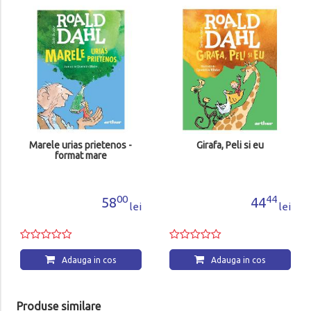
Degetul magic
44
44
le
Adauga in cos
prietenos -
Girafa, Peli si eu
 mare
00
44
58
44
lei
lei
a in cos
Adauga in cos
Produse similare