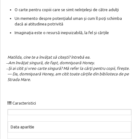
O carte pentru copiii care se simt neînțeleși de către adulți
Un memento despre potențialul uman și cum îl poți schimba
dacă ai atitudinea potrivită
Imaginația este o resursă inepuizabilă, la fel și cărțile
Matilda, cine te a învățat să citești? întrebă ea.
̶ Am învățat singură, de fapt, domnişoară Honey.
̶ Și ai citit și vreo carte singură? Mă refer la cărți pentru copii, firește.
— Da, domnişoară Honey, am citit toate cărțile din biblioteca de pe
Strada Mare.
Caracteristici
Data aparitie