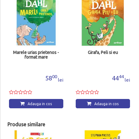
Marele urias prietenos -
Girafa, Peli si eu
format mare
00
44
58
44
lei
lei
Adauga in cos
Adauga in cos
Produse similare