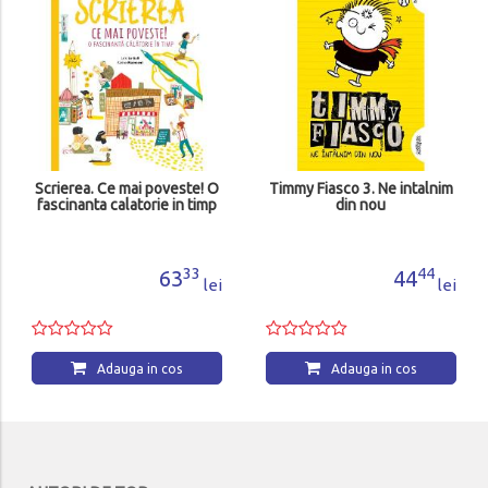
Scrierea. Ce mai poveste! O
Timmy Fiasco 3. Ne intalnim
fascinanta calatorie in timp
din nou
33
44
63
44
lei
lei
Adauga in cos
Adauga in cos