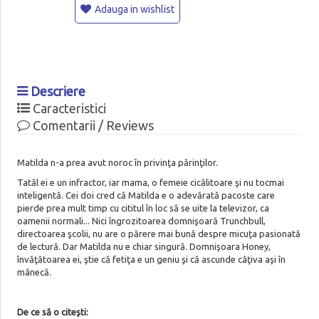
Adauga in wishlist
Descriere
Caracteristici
Comentarii / Reviews
Matilda n-a prea avut noroc în privinţa părinţilor.
Tatăl ei e un infractor, iar mama, o femeie cicălitoare şi nu tocmai
inteligentă. Cei doi cred că Matilda e o adevărată pacoste care
pierde prea mult timp cu cititul în loc să se uite la televizor, ca
oamenii normali... Nici îngrozitoarea domnişoară Trunchbull,
directoarea şcolii, nu are o părere mai bună despre micuţa pasionată
de lectură. Dar Matilda nu e chiar singură. Domnişoara Honey,
învăţătoarea ei, ştie că fetiţa e un geniu şi că ascunde câţiva aşi în
mânecă.
De ce să o citești: