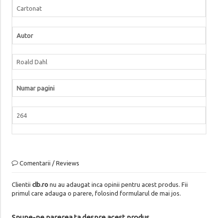
Cartonat
Autor
Roald Dahl
Numar pagini
264
Comentarii / Reviews
Clientii
clb.ro
nu au adaugat inca opinii pentru acest produs. Fii
primul care adauga o parere, folosind formularul de mai jos.
Spune-ne parerea ta despre acest produs