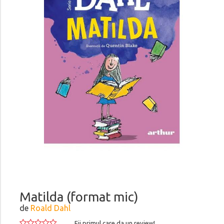
Matilda (format mic)
de
Roald Dahl
Fii primul care da un review!