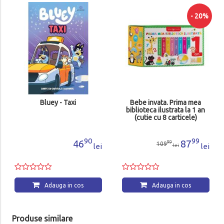
- 20%
Bluey - Taxi
Bebe invata. Prima mea
biblioteca ilustrata la 1 an
(cutie cu 8 carticele)
90
99
46
87
99
109
lei
lei
lei
Adauga in cos
Adauga in cos
Produse similare