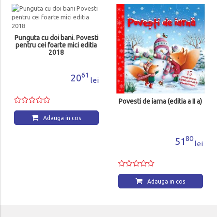
Punguta cu doi bani. Povesti
pentru cei foarte mici editia
2018
61
20
lei
Povesti de iarna (editia a II a)
Adauga in cos
80
51
lei
Adauga in cos