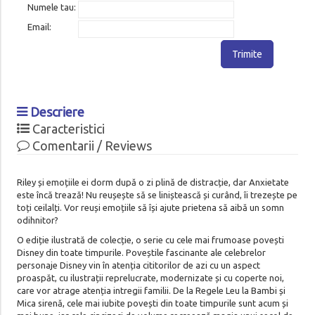
Numele tau:
Email:
Trimite
Descriere
Caracteristici
Comentarii / Reviews
Riley și emoțiile ei dorm după o zi plină de distracție, dar Anxietate
este încă trează! Nu reușește să se liniștească și curând, îi trezește pe
toți ceilalți. Vor reuși emoțiile să își ajute prietena să aibă un somn
odihnitor?
O ediție ilustrată de colecție, o serie cu cele mai frumoase povești
Disney din toate timpurile. Poveștile fascinante ale celebrelor
personaje Disney vin în atenția cititorilor de azi cu un aspect
proaspăt, cu ilustrații reprelucrate, modernizate și cu coperte noi,
care vor atrage atenția intregii familii. De la Regele Leu la Bambi și
Mica sirenă, cele mai iubite povești din toate timpurile sunt acum și