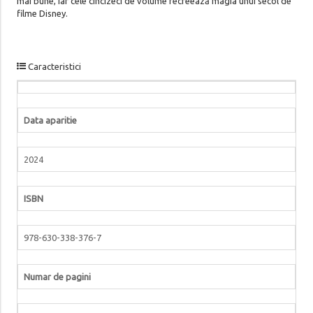
mai bune, iar cele cincizeci de volume recreează magia unui secol de
filme Disney.
Caracteristici
Data aparitie
2024
ISBN
978-630-338-376-7
Numar de pagini