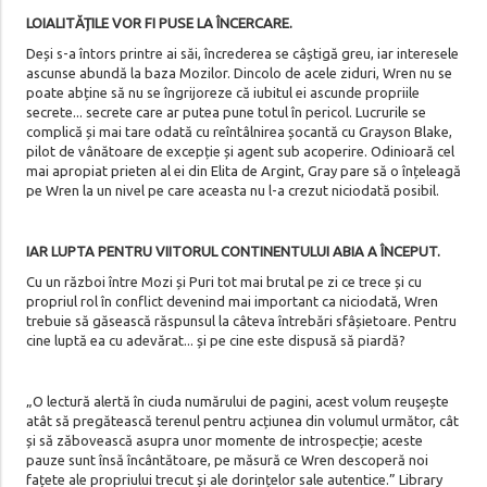
LOIALITĂȚILE VOR FI PUSE LA ÎNCERCARE.
Deși s-a întors printre ai săi, încrederea se câștigă greu, iar interesele
ascunse abundă la baza Mozilor. Dincolo de acele ziduri, Wren nu se
poate abține să nu se îngrijoreze că iubitul ei ascunde propriile
secrete... secrete care ar putea pune totul în pericol. Lucrurile se
complică și mai tare odată cu reîntâlnirea șocantă cu Grayson Blake,
pilot de vânătoare de excepție și agent sub acoperire. Odinioară cel
mai apropiat prieten al ei din Elita de Argint, Gray pare să o înțeleagă
pe Wren la un nivel pe care aceasta nu l-a crezut niciodată posibil.
IAR LUPTA PENTRU VIITORUL CONTINENTULUI ABIA A ÎNCEPUT.
Cu un război între Mozi și Puri tot mai brutal pe zi ce trece și cu
propriul rol în conflict devenind mai important ca niciodată, Wren
trebuie să găsească răspunsul la câteva întrebări sfâșietoare. Pentru
cine luptă ea cu adevărat... și pe cine este dispusă să piardă?
„O lectură alertă în ciuda numărului de pagini, acest volum reuşește
atât să pregătească terenul pentru acțiunea din volumul următor, cât
și să zăbovească asupra unor momente de introspecție; aceste
pauze sunt însă încântătoare, pe măsură ce Wren descoperă noi
fațete ale propriului trecut și ale dorințelor sale autentice.” Library