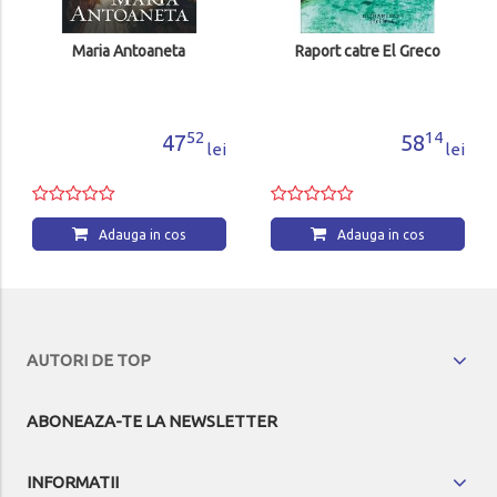
Maria Antoaneta
Raport catre El Greco
52
14
47
58
lei
lei
Adauga in cos
Adauga in cos
AUTORI DE TOP
ABONEAZA-TE LA NEWSLETTER
INFORMATII