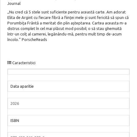
Journal
„Nu cred că 5 stele sunt suficiente pentru această carte. Am adorat
Elita de Argint cu fiecare fibră a ființei mele și sunt fericită să spun că
Porumbița Frântă a meritat din plin așteptarea. Cartea aceasta m-a
distrus complet în cel mai plăcut mod posibil; o să stau ghemuită
într-un colț al camerei, legănându-mă, pentru mult timp de-acum
încolo.” PorscheReads
Caracteristici
Data aparitie
2026
ISBN