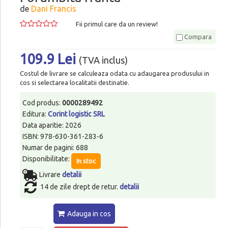
de
Dani Francis
Fii primul care da un review!
Compara
109.9 Lei
(TVA inclus)
Costul de livrare se calculeaza odata cu adaugarea produsului in
cos si selectarea localitatii destinatie.
Cod produs:
0000289492
Editura:
Corint logistic SRL
Data aparitie: 2026
ISBN: 978-630-361-283-6
Numar de pagini: 688
Disponibilitate:
In stoc
Livrare
detalii
14 de zile drept de retur.
detalii
Adauga in cos