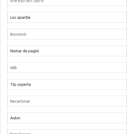
978-630-361-283-6
Loc aparitie
Bucuresti
Numar de pagini
688
Tip coperta
Necartonat
Autor
Dani Francis