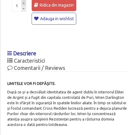
Ridica din magazin
Adauga in wishlist
Descriere
Caracteristici
Comentarii / Reviews
LIMITELE VOR FI DEPĂȘITE.
După ce și-a dezvăluit identitatea de agent dublu în interiorul Elitei
de Argint și a fugit din capitala controlată de Puri, Wren Darlington
este în sfârșit în siguranță în spatele liniilor aliate. În timp ce iubitul ei
și fostul comandant Cross Redden lucrează pentru a dejuca planurile
Purilor chiar din interiorul rândurilor lor, Wren își concentrează
atenția asupra sprijinirii Rezistenței pentru a răsturna domnia
acestora o dată pentru totdeauna.