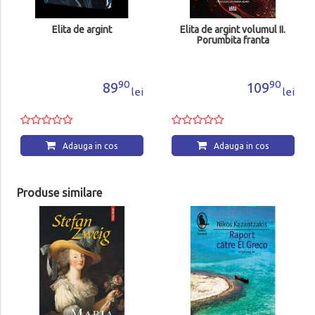
Elita de argint
Elita de argint volumul II.
Porumbita franta
90
90
89
109
lei
lei
Adauga in cos
Adauga in cos
Produse similare