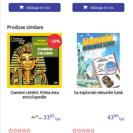
Adauga in cos
Adauga in cos
Produse similare
- 20%
Oameni celebri. Prima mea
Sa exploram minunile lumii
enciclopedie
82
90
33
43
28
42
lei
lei
lei