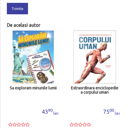
Trimite
De acelasi autor
Sa exploram minunile lumii
Extraordinara enciclopedie
a corpului uman
90
00
43
75
lei
lei