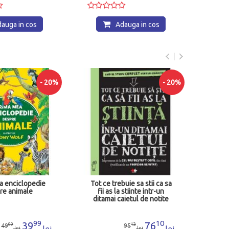
auga in cos
Prima mea enciclopedie.
- 20%
Insecte
90
39
lei
Adauga in cos
uie sa stii ca sa
I
 stiinte intr-un
aietul de notite
10
76
13
95
lei
lei