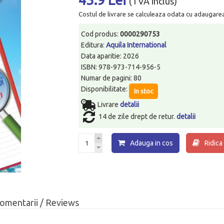
(TVA inclus)
Costul de livrare se calculeaza odata cu adaugarea p
Cod produs:
0000290753
Editura:
Aquila International
Data aparitie: 2026
ISBN: 978-973-714-956-5
Numar de pagini: 80
Disponibilitate:
In stoc
Livrare
detalii
14 de zile drept de retur.
detalii
Adauga in cos
Ridica
omentarii / Reviews