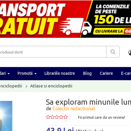
ari
Promotii
Librariile noastre
Blog
Cariere
E-car
enciclopedii
Atlase si enciclopedii
Sa exploram minunile lum
de
Colectiv redactional
Fii primul care da un review!
43.9 Lei