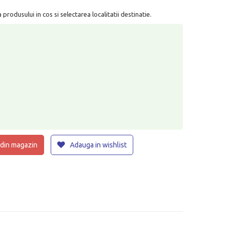
rodusului in cos si selectarea localitatii destinatie.
 din magazin
Adauga in wishlist