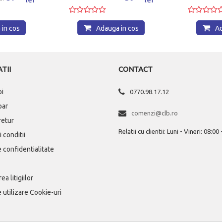
in cos
Adauga in cos
Ad
TII
CONTACT
oi
0770.98.17.12
par
comenzi@clb.ro
 retur
Relatii cu clientii: Luni - Vineri: 08:00
 conditii
e confidentialitate
ea litigiilor
e utilizare Cookie-uri