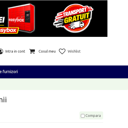
Intra in cont
Cosul meu
Wishlist
e furnizori
ii
Compara