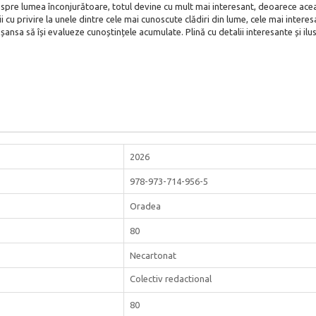
despre lumea înconjurătoare, totul devine cu mult mai interesant, deoarece acea
i cu privire la unele dintre cele mai cunoscute clădiri din lume, cele mai intere
 șansa să își evalueze cunoștințele acumulate. Plină cu detalii interesante și ilu
2026
978-973-714-956-5
Oradea
80
Necartonat
Colectiv redactional
80