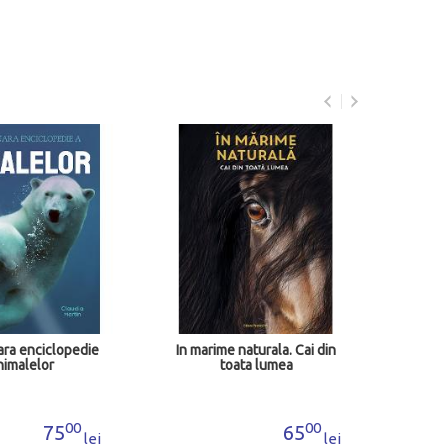
In marime naturala. Animale
In ma
din padure
00
65
lei
Adauga in cos
naturala. Cai din
ta lumea
00
65
lei