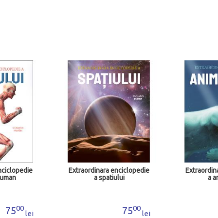
nciclopedie
Extraordinara enciclopedie
In marime 
lui
a animalelor
toa
00
00
75
75
lei
lei