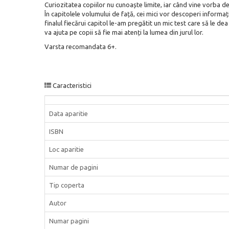
Curiozitatea copiilor nu cunoaște limite, iar când vine vorba 
În capitolele volumului de față, cei mici vor descoperi informați
finalul fiecărui capitol le-am pregătit un mic test care să le dea
va ajuta pe copii să fie mai atenți la lumea din jurul lor.
Varsta recomandata 6+.
Caracteristici
Data aparitie
ISBN
Loc aparitie
Numar de pagini
Tip coperta
Autor
Numar pagini