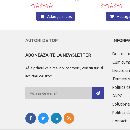
os
Adauga in cos
Adauga 
AUTORI DE TOP
INFORMA
Despre n
ABONEAZA-TE LA NEWSLETTER
Cum cum
Afla primul cele mai noi promotii, concursuri si
Livrare si
lichidari de stoc
Termeni si
Politica d
ANPC
Solutionar
Politica d
Contact