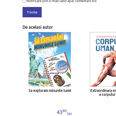
Notificare prin e-mail cand apar comentarii noi
Trimite
De acelasi autor
 lumii
Extraordinara enciclopedie
Extraordinara e
a corpului uman
a spatiu
90
00
3
75
lei
lei