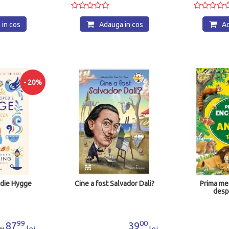
in cos
Adauga in cos
Ad
- 20%
vador Dali?
Prima mea enciclopedie
Tot ce treb
despre animale
fii as la
ditamai c
00
99
39
39
99
49
lei
lei
lei