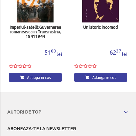
Imperiul-satelit.Guvernarea
Un istoric incomod
romaneasca in Transnistria,
19411944
80
37
51
62
lei
lei
Adauga in cos
Adauga in cos
AUTORI DE TOP
ABONEAZA-TE LA NEWSLETTER