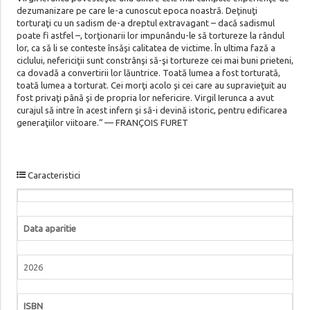
dezumanizare pe care le-a cunoscut epoca noastră. Deţinuţi
torturaţi cu un sadism de-a dreptul extravagant – dacă sadismul
poate fi astfel –, torţionarii lor impunându-le să tortureze la rândul
lor, ca să li se conteste însăşi calitatea de victime. În ultima fază a
ciclului, nefericiţii sunt constrânşi să-şi tortureze cei mai buni prieteni,
ca dovadă a convertirii lor lăuntrice. Toată lumea a fost torturată,
toată lumea a torturat. Cei morţi acolo şi cei care au supravieţuit au
fost privaţi până şi de propria lor nefericire. Virgil Ierunca a avut
curajul să intre în acest infern şi să-i devină istoric, pentru edificarea
generaţiilor viitoare.“ — FRANÇOIS FURET
Caracteristici
Data aparitie
2026
ISBN