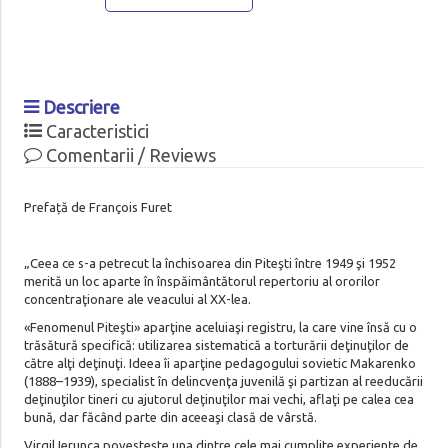
Descriere
Caracteristici
Comentarii / Reviews
Prefață de François Furet
„Ceea ce s-a petrecut la închisoarea din Piteşti între 1949 şi 1952
merită un loc aparte în înspăimântătorul repertoriu al ororilor
concentraţionare ale veacului al XX-lea.
«Fenomenul Piteşti» aparţine aceluiaşi registru, la care vine însă cu o
trăsătură specifică: utilizarea sistematică a torturării deţinuţilor de
către alţi deţinuţi. Ideea îi aparţine pedagogului sovietic Makarenko
(1888–1939), specialist în delincvenţa juvenilă şi partizan al reeducării
deţinuţilor tineri cu ajutorul deţinuţilor mai vechi, aflaţi pe calea cea
bună, dar făcând parte din aceeaşi clasă de vârstă.
Virgil Ierunca povesteşte una dintre cele mai cumplite experienţe de