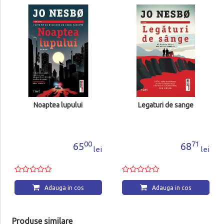
Luna uciga
62
Adauga in
tea lupului
Legaturi de sange
00
71
65
68
lei
lei
dauga in cos
Adauga in cos
Produse similare