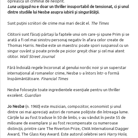
oprească un criminal de neoprit.
Luna ucigașă
nu e doar un thriller insuportabil de tensionat, ci și unul
dintre studiile lui Nesbø asupra iubirii și singurătății.
Sunt puțini scriitori de crime mai mari decât el.
The Times
Cititorii sunt făcuți părtași la faptele unui om care-și spune Prim și se
arată a fi cel mai sinistru personaj negativ în afara celor create de
Thomas Harris. Nesbø este un maestru: poate spori suspansul cu un
singur cuvânt și poate prinde pe picior greșit chiar și cel mai atent
cititor.
Wall Street Journal
Fără îndoială regele încoronat al genului nordic noir și un superstar
internațional al romanelor crime, Nesbø s-a întors într-o formă
înspăimântătoare.
Financial Times
Nesbø folosește toate ingredientele esențiale pentru un thriller
excelent.
Guardian
Jo Nesbø
(n. 1960) este muzician, compozitor, economist și unul
dintre cei mai apreciați autori de romane polițiste din întreaga lume.
Cărțile lui au fost traduse în 50 de limbi, s-au vândut în peste 55 de
milioane de exemplare și au fost recompensate cu numeroase
distincții, printre care The Riverton Prize, CWA International Dagger
Award, The Glass Key Award. Este autorul celebrei serii
Harry Hole
,