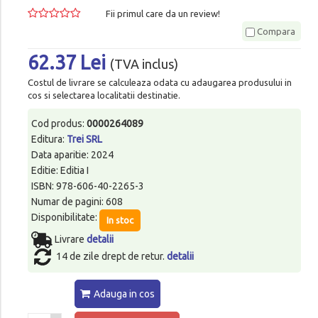
Fii primul care da un review!
Compara
62.37 Lei
(TVA inclus)
Costul de livrare se calculeaza odata cu adaugarea produsului in
cos si selectarea localitatii destinatie.
Cod produs:
0000264089
Editura:
Trei SRL
Data aparitie: 2024
Editie: Editia I
ISBN: 978-606-40-2265-3
Numar de pagini: 608
Disponibilitate:
In stoc
Livrare
detalii
14 de zile drept de retur.
detalii
Adauga in cos