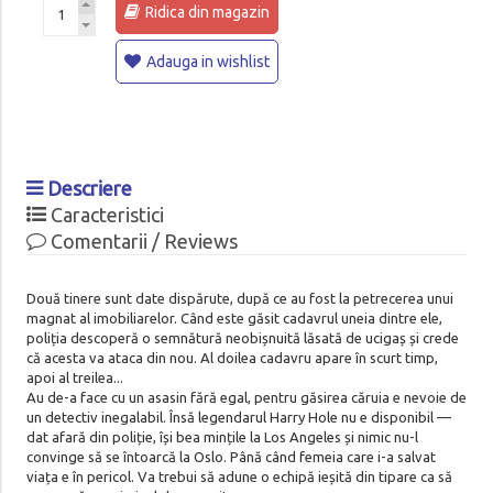
Ridica din magazin
Adauga in wishlist
Descriere
Caracteristici
Comentarii / Reviews
Două tinere sunt date dispărute, după ce au fost la petrecerea unui
magnat al imobiliarelor. Când este găsit cadavrul uneia dintre ele,
poliția descoperă o semnătură neobișnuită lăsată de ucigaș și crede
că acesta va ataca din nou. Al doilea cadavru apare în scurt timp,
apoi al treilea...
Au de-a face cu un asasin fără egal, pentru găsirea căruia e nevoie de
un detectiv inegalabil. Însă legendarul Harry Hole nu e disponibil —
dat afară din poliție, își bea mințile la Los Angeles și nimic nu-l
convinge să se întoarcă la Oslo. Până când femeia care i-a salvat
viața e în pericol. Va trebui să adune o echipă ieșită din tipare ca să