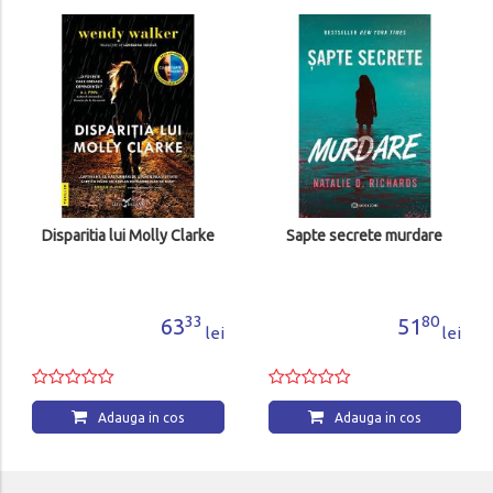
Disparitia lui Molly Clarke
Sapte secrete murdare
33
80
63
51
lei
lei
Adauga in cos
Adauga in cos