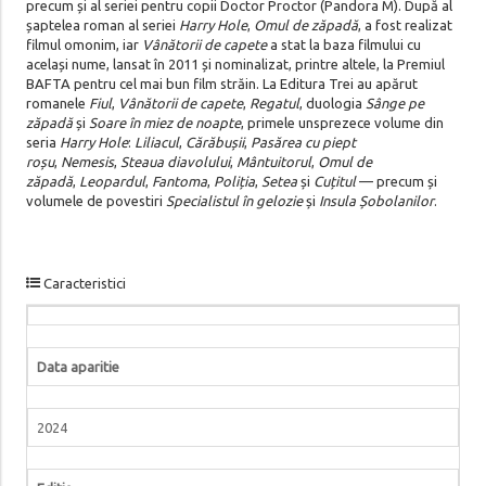
precum și al seriei pentru copii Doctor Proctor (Pandora M). După al
șaptelea roman al seriei
Harry Hole
,
Omul de zăpadă
, a fost realizat
filmul omonim, iar
Vânătorii de capete
a stat la baza filmului cu
același nume, lansat în 2011 și nominalizat, printre altele, la Premiul
BAFTA pentru cel mai bun film străin. La Editura Trei au apărut
romanele
Fiul
,
Vânătorii de capete
,
Regatul
, duologia
Sânge pe
zăpadă
și
Soare în miez de noapte
, primele unsprezece volume din
seria
Harry Hole
:
Liliacul
,
Cărăbușii
,
Pasărea cu piept
roșu
,
Nemesis
,
Steaua diavolului
,
Mântuitorul
,
Omul de
zăpadă
,
Leopardul
,
Fantoma
,
Poliția
,
Setea
și
Cuțitul
— precum și
volumele de povestiri
Specialistul în gelozie
și
Insula Șobolanilor
.
Caracteristici
Data aparitie
2024