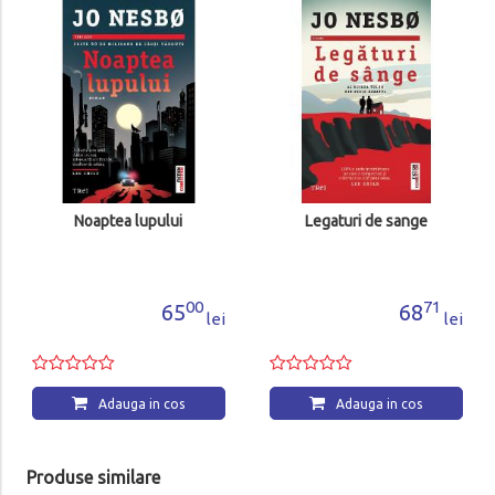
Luna ucigasa
37
62
lei
Adauga in cos
Legaturi de sange
0
71
68
lei
lei
Adauga in cos
Produse similare