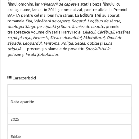
filmul omonim, iar
Vânătorii de capete
a stat la baza filmului cu
același nume, lansat în 2011 și nominalizat, printre altele, la Premiul
BAFTA pentru cel mai bun film străin. La
Editura Trei
au apărut
romanele
Fiul, Vânătorii de capete, Regatul, Legături de sânge,
duologia Sânge pe zăpadă și Soare în miez de noapte
, primele
treisprezece volume din seria Harry Hole:
Liliacul, Cărăbușii, Pasărea
cu piept roșu, Nemesis, Steaua diavolului, Mântuitorul, Omul de
zăpadă, Leopardul, Fantoma, Poliția, Setea, Cuțitul
și
Luna
ucigașă
— precum și volumele de povestiri
Specialistul în
gelozie
și
Insula Șobolanilor
.
Caracteristici
Data aparitie
2025
Editie