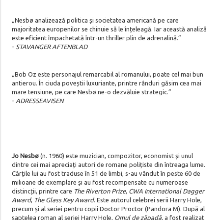
„Nesbø analizează politica și societatea americană pe care
majoritatea europenilor se chinuie să le înțeleagă. Iar această analiză
este eficient împachetată într-un thriller plin de adrenalină.”
-
STAVANGER AFTENBLAD
„Bob Oz este personajul remarcabil al romanului, poate cel mai bun
antierou. În ciuda poveștii luxuriante, printre rânduri găsim cea mai
mare tensiune, pe care Nesbø ne-o dezvăluie strategic.”
-
ADRESSEAVISEN
Jo Nesbø
(n. 1960) este muzician, compozitor, economist și unul
dintre cei mai apreciați autori de romane polițiste din întreaga lume.
Cărțile lui au fost traduse în 51 de limbi, s-au vândut în peste 60 de
milioane de exemplare și au fost recompensate cu numeroase
distincții, printre care
The Riverton Prize
,
CWA International Dagger
Award
,
The Glass Key Award
. Este autorul celebrei serii Harry Hole,
precum și al seriei pentru copii Doctor Proctor (Pandora M). După al
șaptelea roman al seriei Harry Hole,
Omul de zăpadă
, a fost realizat