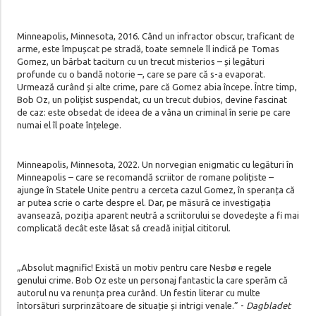
Minneapolis, Minnesota, 2016. Când un infractor obscur, traficant de
arme, este împușcat pe stradă, toate semnele îl indică pe Tomas
Gomez, un bărbat taciturn cu un trecut misterios – și legături
profunde cu o bandă notorie –, care se pare că s-a evaporat.
Urmează curând și alte crime, pare că Gomez abia începe. Între timp,
Bob Oz, un polițist suspendat, cu un trecut dubios, devine fascinat
de caz: este obsedat de ideea de a vâna un criminal în serie pe care
numai el îl poate înțelege.
Minneapolis, Minnesota, 2022. Un norvegian enigmatic cu legături în
Minneapolis – care se recomandă scriitor de romane polițiste –
ajunge în Statele Unite pentru a cerceta cazul Gomez, în speranța că
ar putea scrie o carte despre el. Dar, pe măsură ce investigația
avansează, poziția aparent neutră a scriitorului se dovedește a fi mai
complicată decât este lăsat să creadă inițial cititorul.
„Absolut magnific! Există un motiv pentru care Nesbø e regele
genului crime. Bob Oz este un personaj fantastic la care sperăm că
autorul nu va renunța prea curând. Un festin literar cu multe
întorsături surprinzătoare de situație și intrigi venale.” -
Dagbladet