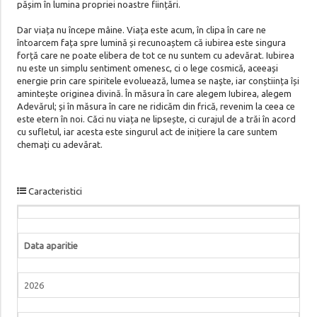
pășim în lumina propriei noastre ființări.
Dar viața nu începe mâine. Viața este acum, în clipa în care ne
întoarcem fața spre lumină și recunoaștem că iubirea este singura
forță care ne poate elibera de tot ce nu suntem cu adevărat. Iubirea
nu este un simplu sentiment omenesc, ci o lege cosmică, aceeași
energie prin care spiritele evoluează, lumea se naşte, iar conștiința își
amintește originea divină. În măsura în care alegem Iubirea, alegem
Adevărul; și în măsura în care ne ridicăm din frică, revenim la ceea ce
este etern în noi. Căci nu viața ne lipsește, ci curajul de a trăi în acord
cu sufletul, iar acesta este singurul act de inițiere la care suntem
chemați cu adevărat.
Caracteristici
Data aparitie
2026