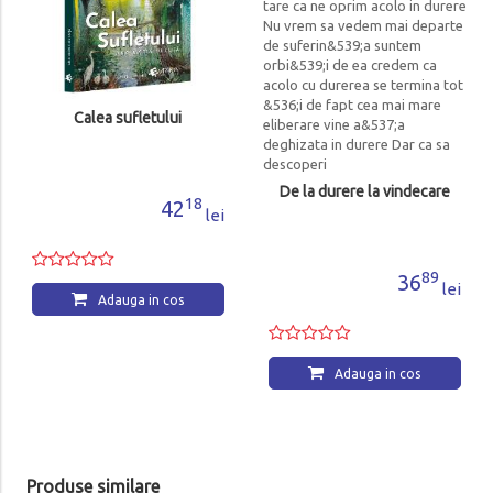
Calea sufletului
De la durere la vindecare
18
42
lei
89
36
lei
Adauga in cos
Adauga in cos
Produse similare