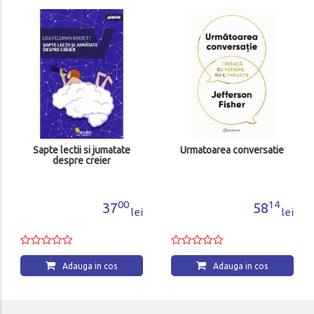
Sapte lectii si jumatate
Urmatoarea conversatie
despre creier
00
14
37
58
lei
lei
Adauga in cos
Adauga in cos