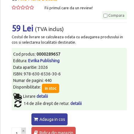
Fii primul care da un review!
Compara
59 Lei
(TVA inclus)
Costul de livrare se calculeaza odata cu adaugarea produsului in
cos si selectarea localitatii destinatie.
Cod produs:
0000289657
Editura:
Evrika Publishing
Data aparitie: 2026
ISBN: 978-630-6536-30-6
Numar de pagini: 440
Disponibilitate:
In stoc
Livrare
detalii
14 de zile drept de retur.
detalii
Adauga in cos
Ridica din magazin