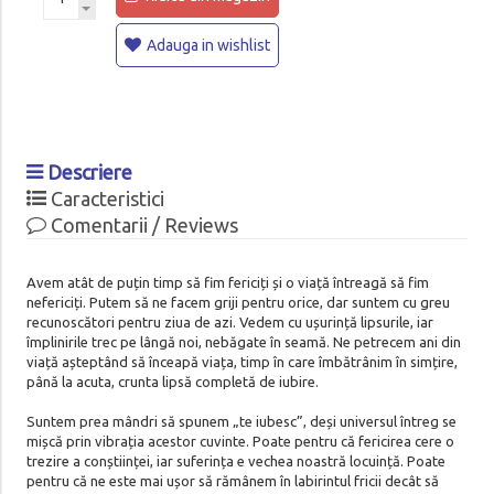
Adauga in wishlist
Descriere
Caracteristici
Comentarii / Reviews
Avem atât de puțin timp să fim fericiți și o viață întreagă să fim
nefericiți. Putem să ne facem griji pentru orice, dar suntem cu greu
recunoscători pentru ziua de azi. Vedem cu ușurință lipsurile, iar
împlinirile trec pe lângă noi, nebăgate în seamă. Ne petrecem ani din
viață așteptând să înceapă viața, timp în care îmbătrânim în simțire,
până la acuta, crunta lipsă completă de iubire.
Suntem prea mândri să spunem „te iubesc”, deși universul întreg se
mișcă prin vibrația acestor cuvinte. Poate pentru că fericirea cere o
trezire a conștiinței, iar suferința e vechea noastră locuință. Poate
pentru că ne este mai ușor să rămânem în labirintul fricii decât să