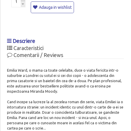
Adauga in wishlist
Descriere
Caracteristici
Comentarii / Reviews
Emilia Ward, o mama ca toate celelalte, duce o viata fericita intr-o
suburbie a Londrei cu sotul ei si cei doi copii - o adolescenta din
prima casatorie si un baietel din cea de-a doua. Pe plan profesional,
este autoarea unor bestsellere politiste avand-o ca eroina pe
inspectoarea Miranda Moody.
Cand incepe sa lucreze la al zecelea roman din serie, viata Emiliei ia o
intorsatura stranie: un incident identic cu unul dintr-o carte de-a ei se
produce in realitate. Doar o coincidenta tulburatoare, se gandeste
Emilia. Pana cand are loc un nou incident - si inca unul. Apoi, o
persoana pe care o cunoaste moare in acelasi fel ca o victima din
cartea pe care o scrie...