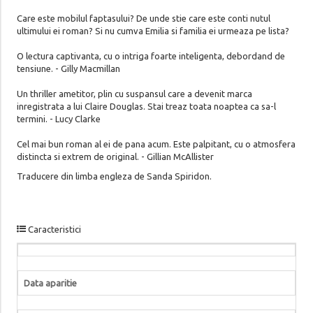
Care este mobilul faptasului? De unde stie care este conti nutul
ultimului ei roman? Si nu cumva Emilia si familia ei urmeaza pe lista?
O lectura captivanta, cu o intriga foarte inteligenta, debordand de
tensiune. - Gilly Macmillan
Un thriller ametitor, plin cu suspansul care a devenit marca
inregistrata a lui Claire Douglas. Stai treaz toata noaptea ca sa-l
termini. - Lucy Clarke
Cel mai bun roman al ei de pana acum. Este palpitant, cu o atmosfera
distincta si extrem de original. - Gillian McAllister
Traducere din limba engleza de Sanda Spiridon.
Caracteristici
Data aparitie