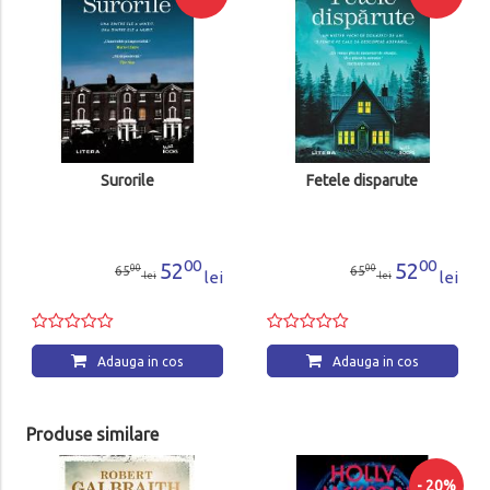
Surorile
Fetele disparute
00
00
52
52
00
00
65
65
lei
lei
lei
lei
Adauga in cos
Adauga in cos
Produse similare
- 20%