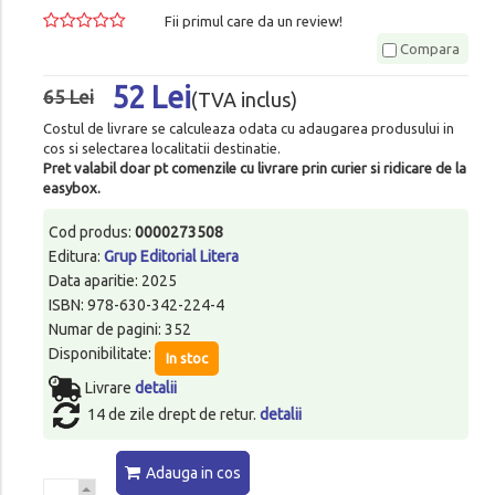
Fii primul care da un review!
Compara
52 Lei
65 Lei
(TVA inclus)
Costul de livrare se calculeaza odata cu adaugarea produsului in
cos si selectarea localitatii destinatie.
Pret valabil doar pt comenzile cu livrare prin curier si ridicare de la
easybox.
Cod produs:
0000273508
Editura:
Grup Editorial Litera
Data aparitie: 2025
ISBN: 978-630-342-224-4
Numar de pagini: 352
Disponibilitate:
In stoc
Livrare
detalii
14 de zile drept de retur.
detalii
Adauga in cos