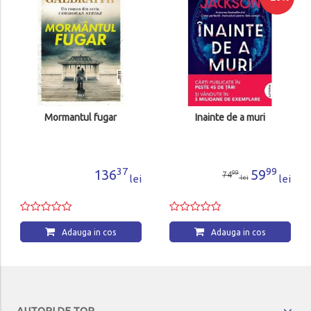
Mormantul fugar
Inainte de a muri
37
99
136
59
99
74
lei
lei
lei
Adauga in cos
Adauga in cos
AUTORI DE TOP