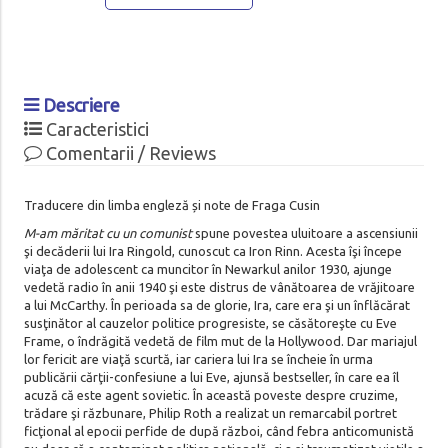
Descriere
Caracteristici
Comentarii / Reviews
Traducere din limba engleză și note de Fraga Cusin
M-am măritat cu un comunist
spune povestea uluitoare a ascensiunii
şi decăderii lui Ira Ringold, cunoscut ca Iron Rinn. Acesta îşi începe
viaţa de adolescent ca muncitor în Newarkul anilor 1930, ajunge
vedetă radio în anii 1940 şi este distrus de vânătoarea de vrăjitoare
a lui McCarthy. În perioada sa de glorie, Ira, care era şi un înflăcărat
susţinător al cauzelor politice progresiste, se căsătoreşte cu Eve
Frame, o îndrăgită vedetă de film mut de la Hollywood. Dar mariajul
lor fericit are viaţă scurtă, iar cariera lui Ira se încheie în urma
publicării cărţii-confesiune a lui Eve, ajunsă bestseller, în care ea îl
acuză că este agent sovietic. În această poveste despre cruzime,
trădare şi răzbunare, Philip Roth a realizat un remarcabil portret
ficţional al epocii perfide de după război, când febra anticomunistă