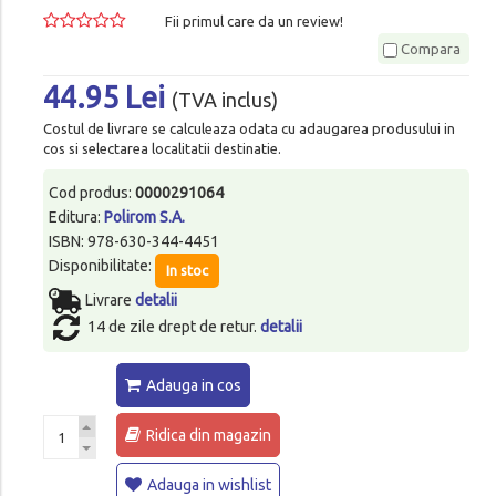
Fii primul care da un review!
Compara
44.95 Lei
(TVA inclus)
Costul de livrare se calculeaza odata cu adaugarea produsului in
cos si selectarea localitatii destinatie.
Cod produs:
0000291064
Editura:
Polirom S.A.
ISBN: 978-630-344-4451
Disponibilitate:
In stoc
Livrare
detalii
14 de zile drept de retur.
detalii
Adauga in cos
Ridica din magazin
Adauga in wishlist