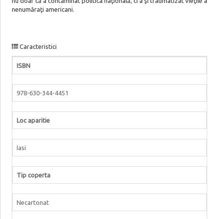
nu doar că a contaminat politica naţională, ci a şi traumatizat vieţile a
nenumăraţi americani.
Caracteristici
ISBN
978-630-344-4451
Loc aparitie
Iasi
Tip coperta
Necartonat