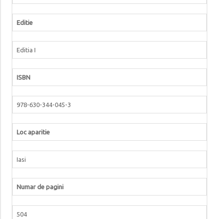
Editie
Editia I
ISBN
978-630-344-045-3
Loc aparitie
Iasi
Numar de pagini
504