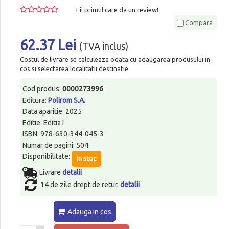
Fii primul care da un review!
Compara
62.37 Lei
(TVA inclus)
Costul de livrare se calculeaza odata cu adaugarea produsului in
cos si selectarea localitatii destinatie.
Cod produs:
0000273996
Editura:
Polirom S.A.
Data aparitie: 2025
Editie: Editia I
ISBN: 978-630-344-045-3
Numar de pagini: 504
Disponibilitate:
In stoc
Livrare
detalii
14 de zile drept de retur.
detalii
Adauga in cos