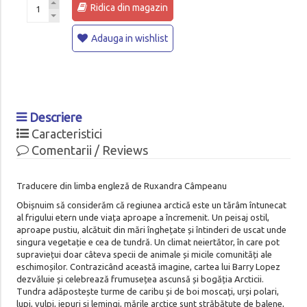
Ridica din magazin
Adauga in wishlist
Descriere
Caracteristici
Comentarii / Reviews
Traducere din limba engleză de Ruxandra Câmpeanu
Obișnuim să considerăm că regiunea arctică este un tărâm întunecat
al frigului etern unde viața aproape a încremenit. Un peisaj ostil,
aproape pustiu, alcătuit din mări înghețate și întinderi de uscat unde
singura vegetație e cea de tundră. Un climat neiertător, în care pot
supraviețui doar câteva specii de animale și micile comunități ale
eschimoșilor. Contrazicând această imagine, cartea lui Barry Lopez
dezvăluie și celebrează frumusețea ascunsă și bogăția Arcticii.
Tundra adăpostește turme de caribu și de boi moscați, urși polari,
lupi, vulpi, iepuri și lemingi, mările arctice sunt străbătute de balene,