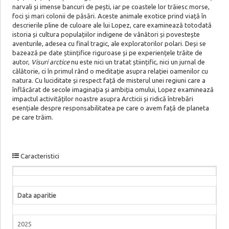
narvali și imense bancuri de pești, iar pe coastele lor trăiesc morse,
foci și mari colonii de păsări. Aceste animale exotice prind viață în
descrierile pline de culoare ale lui Lopez, care examinează totodată
istoria și cultura populațiilor indigene de vânători și povestește
aventurile, adesea cu final tragic, ale exploratorilor polari. Deși se
bazează pe date științifice riguroase și pe experiențele trăite de
autor,
Visuri arctice
nu este nici un tratat științific, nici un jurnal de
călătorie, ci în primul rând o meditație asupra relației oamenilor cu
natura. Cu luciditate și respect față de misterul unei regiuni care a
înflăcărat de secole imaginația și ambiția omului, Lopez examinează
impactul activităților noastre asupra Arcticii și ridică întrebări
esențiale despre responsabilitatea pe care o avem față de planeta
pe care trăim.
Caracteristici
Data aparitie
2025