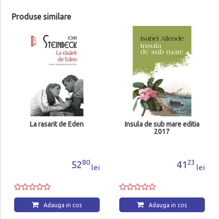
Produse similare
La rasarit de Eden
Insula de sub mare editia
2017
80
23
52
41
lei
lei
Adauga in cos
Adauga in cos